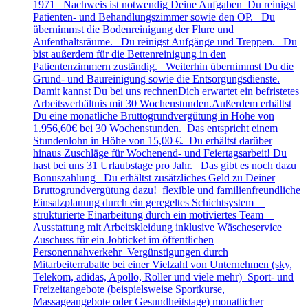
1971 Nachweis ist notwendig Deine Aufgaben Du reinigst
Patienten- und Behandlungszimmer sowie den OP. Du
übernimmst die Bodenreinigung der Flure und
Aufenthaltsräume. Du reinigst Aufgänge und Treppen. Du
bist außerdem für die Bettenreinigung in den
Patientenzimmern zuständig. Weiterhin übernimmst Du die
Grund- und Baureinigung sowie die Entsorgungsdienste.
Damit kannst Du bei uns rechnenDich erwartet ein befristetes
Arbeitsverhältnis mit 30 Wochenstunden.Außerdem erhältst
Du eine monatliche Bruttogrundvergütung in Höhe von
1.956,60€ bei 30 Wochenstunden. Das entspricht einem
Stundenlohn in Höhe von 15,00 €. Du erhältst darüber
hinaus Zuschläge für Wochenend- und Feiertagsarbeit! Du
hast bei uns 31 Urlaubstage pro Jahr. Das gibt es noch dazu
Bonuszahlung Du erhältst zusätzliches Geld zu Deiner
Bruttogrundvergütung dazu! flexible und familienfreundliche
Einsatzplanung durch ein geregeltes Schichtsystem
strukturierte Einarbeitung durch ein motiviertes Team
Ausstattung mit Arbeitskleidung inklusive Wäscheservice
Zuschuss für ein Jobticket im öffentlichen
Personennahverkehr Vergünstigungen durch
Mitarbeiterrabatte bei einer Vielzahl von Unternehmen (sky,
Telekom, adidas, Apollo, Roller und viele mehr) Sport- und
Freizeitangebote (beispielsweise Sportkurse,
Massageangebote oder Gesundheitstage) monatlicher