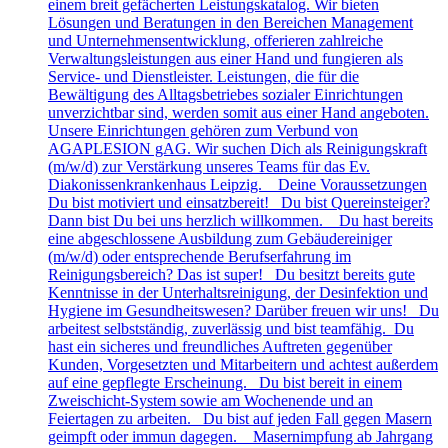
einem breit gefächerten Leistungskatalog. Wir bieten
Lösungen und Beratungen in den Bereichen Management
und Unternehmensentwicklung, offerieren zahlreiche
Verwaltungsleistungen aus einer Hand und fungieren als
Service- und Dienstleister. Leistungen, die für die
Bewältigung des Alltagsbetriebes sozialer Einrichtungen
unverzichtbar sind, werden somit aus einer Hand angeboten.
Unsere Einrichtungen gehören zum Verbund von
AGAPLESION gAG. Wir suchen Dich als Reinigungskraft
(m/w/d) zur Verstärkung unseres Teams für das Ev.
Diakonissenkrankenhaus Leipzig. Deine Voraussetzungen
Du bist motiviert und einsatzbereit! Du bist Quereinsteiger?
Dann bist Du bei uns herzlich willkommen. Du hast bereits
eine abgeschlossene Ausbildung zum Gebäudereiniger
(m/w/d) oder entsprechende Berufserfahrung im
Reinigungsbereich? Das ist super! Du besitzt bereits gute
Kenntnisse in der Unterhaltsreinigung, der Desinfektion und
Hygiene im Gesundheitswesen? Darüber freuen wir uns! Du
arbeitest selbstständig, zuverlässig und bist teamfähig. Du
hast ein sicheres und freundliches Auftreten gegenüber
Kunden, Vorgesetzten und Mitarbeitern und achtest außerdem
auf eine gepflegte Erscheinung. Du bist bereit in einem
Zweischicht-System sowie am Wochenende und an
Feiertagen zu arbeiten. Du bist auf jeden Fall gegen Masern
geimpft oder immun dagegen. Masernimpfung ab Jahrgang