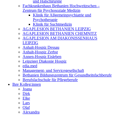
und Halschirurgie
Fachkrankenhaus Bethanien Hochweitzschen –
Zentrum für Psychosoziale Medizin
Klinik für Allgemeinpsychiatrie und
Psychotherapie
Klinik für Suchtmedizin
AGAPLESION BETHANIEN LEIPZIG
AGAPLESION BETHANIEN CHEMNITZ
AGAPLESION AM DIAKONISSENHAUS
LEIPZIG
Anhalt-Hospiz Dessau
Anhalt-Hospiz Zerbst
Annen-Hospiz Eisleben
Leipziger Diakonie Hospiz
edia.med
Management- und Servicegesellschaft
Bethanien Bildungszentrum für Gesundheitsfachberufe
Berufsfachschule für Pflegeberufe
Ihre Kolleg:innen
Joana
Dirk
Elke
Lars
Olaf
Alexandra