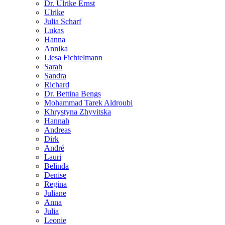
Dr. Ulrike Ernst
Ulrike
Julia Scharf
Lukas
Hanna
Annika
Liesa Fichtelmann
Sarah
Sandra
Richard
Dr. Bettina Bengs
Mohammad Tarek Aldroubi
Khrystyna Zhyvitska
Hannah
Andreas
Dirk
André
Lauri
Belinda
Denise
Regina
Juliane
Anna
Julia
Leonie