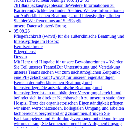
Jacka HR-SachbearbeitungT (0371) 2435
7818lara.jacka@agaplesion.deWeitere Informationen zu
Karrieremöglichkeiten finden Sie hier. Weitere Informationen
zur Außerklinischen Beatmungs- und Intensivpflege finden
Sie hier.Wir freuen uns auf Sie!Es gilt
unsere Datenschutzerklärung.
05.08.26
Pflegefachkraft (w/m/d) für die außerklinische Beatmung und
Intensivpflege im Hospiz
Berufserfahrene
Pflegedienst
Dessau
Mit Herz und Hingabe für unsere Bewohner:innen – Werden
Sie Teil unseres Teams!Zur Unterstützung und Verstärkung
unseres Teams suchen wir zum nächstmöglichen Zeitpunkt
eine Pflegefachkraft (w/m/d) für unseren eigenständigen
Bereich der außerklinischen Beatmung und
Intensivpflege.Die außerklinische Beatmung und
Intensivpflege ist ein unabhängiger Versorgungsbereich und
befindet sich in direkter Nachbarschaft zu unserem stationären
Hospiz. Trotz der organisatorischen Eigenständigkeit pflegen
wir einen wertschätzenden, kollegialen Umgang und arbeiten
fachbereichsübergreifend eng zusammen.Bringen Sie
Fachkompetenz und Einfühlungsvermögen mit? Dann freuen
wir uns darauf, Sie kennenzulernen! Ihre AufgabenUmgang