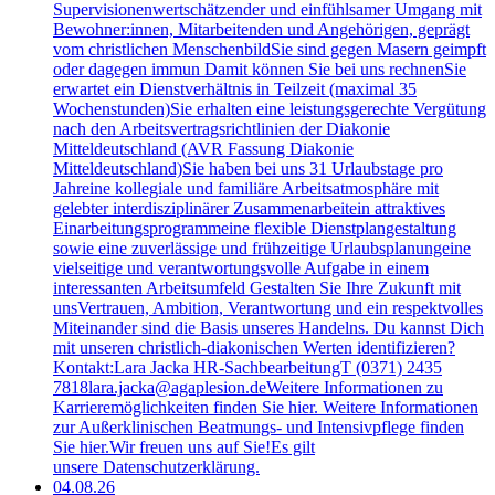
Supervisionenwertschätzender und einfühlsamer Umgang mit
Bewohner:innen, Mitarbeitenden und Angehörigen, geprägt
vom christlichen MenschenbildSie sind gegen Masern geimpft
oder dagegen immun Damit können Sie bei uns rechnenSie
erwartet ein Dienstverhältnis in Teilzeit (maximal 35
Wochenstunden)Sie erhalten eine leistungsgerechte Vergütung
nach den Arbeitsvertragsrichtlinien der Diakonie
Mitteldeutschland (AVR Fassung Diakonie
Mitteldeutschland)Sie haben bei uns 31 Urlaubstage pro
Jahreine kollegiale und familiäre Arbeitsatmosphäre mit
gelebter interdisziplinärer Zusammenarbeitein attraktives
Einarbeitungsprogrammeine flexible Dienstplangestaltung
sowie eine zuverlässige und frühzeitige Urlaubsplanungeine
vielseitige und verantwortungsvolle Aufgabe in einem
interessanten Arbeitsumfeld Gestalten Sie Ihre Zukunft mit
unsVertrauen, Ambition, Verantwortung und ein respektvolles
Miteinander sind die Basis unseres Handelns. Du kannst Dich
mit unseren christlich-diakonischen Werten identifizieren?
Kontakt:Lara Jacka HR-SachbearbeitungT (0371) 2435
7818lara.jacka@agaplesion.deWeitere Informationen zu
Karrieremöglichkeiten finden Sie hier. Weitere Informationen
zur Außerklinischen Beatmungs- und Intensivpflege finden
Sie hier.Wir freuen uns auf Sie!Es gilt
unsere Datenschutzerklärung.
04.08.26