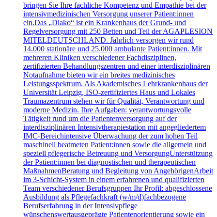
bringen Sie Ihre fachliche Kompetenz und Empathie bei der
intensivmedizinischen Versorgung unserer Patient:innen
ein.Das „Diako“ ist ein Krankenhaus der Grund- und
Regelversorgung mit 250 Betten und Teil der AGAPLESION
MITELDEUTSCHLAND. Jährlich versorgen wir rund
14.000 stationäre und 25.000 ambulante Patient:innen. Mit
mehreren Kliniken verschiedener Fachdisziplinen,
zertifizierten Behandlungszentren und einer interdisziplinären
Notaufnahme bieten wir ein breites medizinisches
Leistungsspektrum. Als Akademisches Lehrkrankenhaus der
Universität Leipzig, ISO-zertifiziertes Haus und Lokales
Traumazentrum stehen wir für Qualität, Verantwortung und
moderne Medizin. Ihre Aufgaben: verantwortungsvolle
Tätigkeit rund um die Patientenversorgung auf der
interdisziplinären Intensivtherapiestation mit angegliedertem
IMC-Bereichintensive Überwachung der zum hohen Teil
maschinell beatmeten Patient:innen sowie die allgemein und
speziell pflegerische Betreuung und VersorgungUnterstützung
der Patient:innen bei diagnostischen und therapeutischen
MaßnahmenBeratung und Begleitung von AngehörigenArbeit
im 3-Schicht-System in einem erfahrenen und qualifizierten
Team verschiedener Berufsgruppen Ihr Profil: abgeschlossene
Ausbildung als Pflegefachkraft (w/m/d)fachbezogene
Berufserfahrung in der Intensivpflege
wünschenswertausgeprägte Patientenorientierung sowie ein