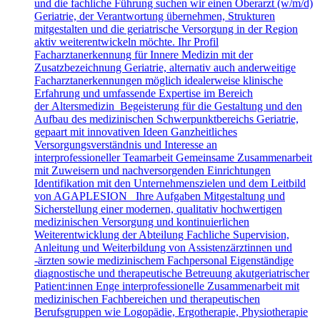
und die fachliche Führung suchen wir einen Oberarzt (w/m/d)
Geriatrie, der Verantwortung übernehmen, Strukturen
mitgestalten und die geriatrische Versorgung in der Region
aktiv weiterentwickeln möchte. Ihr Profil
Facharztanerkennung für Innere Medizin mit der
Zusatzbezeichnung Geriatrie, alternativ auch anderweitige
Facharztanerkennungen möglich idealerweise klinische
Erfahrung und umfassende Expertise im Bereich
der Altersmedizin Begeisterung für die Gestaltung und den
Aufbau des medizinischen Schwerpunktbereichs Geriatrie,
gepaart mit innovativen Ideen Ganzheitliches
Versorgungsverständnis und Interesse an
interprofessioneller Teamarbeit Gemeinsame Zusammenarbeit
mit Zuweisern und nachversorgenden Einrichtungen
Identifikation mit den Unternehmenszielen und dem Leitbild
von AGAPLESION Ihre Aufgaben Mitgestaltung und
Sicherstellung einer modernen, qualitativ hochwertigen
medizinischen Versorgung und kontinuierlichen
Weiterentwicklung der Abteilung Fachliche Supervision,
Anleitung und Weiterbildung von Assistenzärztinnen und
-ärzten sowie medizinischem Fachpersonal Eigenständige
diagnostische und therapeutische Betreuung akutgeriatrischer
Patient:innen Enge interprofessionelle Zusammenarbeit mit
medizinischen Fachbereichen und therapeutischen
Berufsgruppen wie Logopädie, Ergotherapie, Physiotherapie