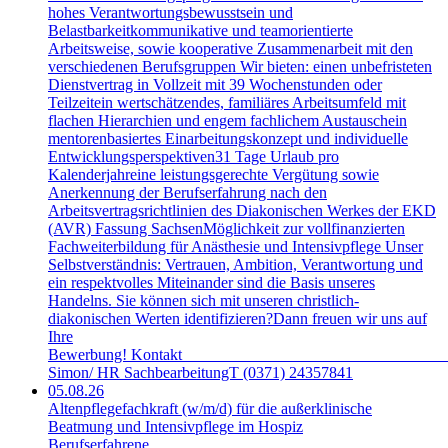
hohes Verantwortungsbewusstsein und
Belastbarkeitkommunikative und teamorientierte
Arbeitsweise, sowie kooperative Zusammenarbeit mit den
verschiedenen Berufsgruppen Wir bieten: einen unbefristeten
Dienstvertrag in Vollzeit mit 39 Wochenstunden oder
Teilzeitein wertschätzendes, familiäres Arbeitsumfeld mit
flachen Hierarchien und engem fachlichem Austauschein
mentorenbasiertes Einarbeitungskonzept und individuelle
Entwicklungsperspektiven31 Tage Urlaub pro
Kalenderjahreine leistungsgerechte Vergütung sowie
Anerkennung der Berufserfahrung nach den
Arbeitsvertragsrichtlinien des Diakonischen Werkes der EKD
(AVR) Fassung SachsenMöglichkeit zur vollfinanzierten
Fachweiterbildung für Anästhesie und Intensivpflege Unser
Selbstverständnis: Vertrauen, Ambition, Verantwortung und
ein respektvolles Miteinander sind die Basis unseres
Handelns. Sie können sich mit unseren christlich-
diakonischen Werten identifizieren?Dann freuen wir uns auf
Ihre
Bewerbung! Kontakt A
Simon/ HR SachbearbeitungT (0371) 24357841
05.08.26
Altenpflegefachkraft (w/m/d) für die außerklinische
Beatmung und Intensivpflege im Hospiz
Berufserfahrene