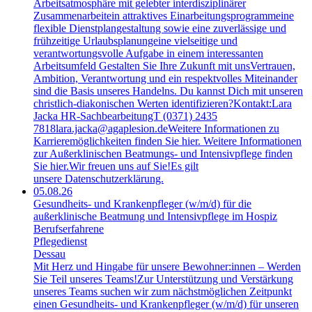
Arbeitsatmosphäre mit gelebter interdisziplinärer
Zusammenarbeitein attraktives Einarbeitungsprogrammeine
flexible Dienstplangestaltung sowie eine zuverlässige und
frühzeitige Urlaubsplanungeine vielseitige und
verantwortungsvolle Aufgabe in einem interessanten
Arbeitsumfeld Gestalten Sie Ihre Zukunft mit unsVertrauen,
Ambition, Verantwortung und ein respektvolles Miteinander
sind die Basis unseres Handelns. Du kannst Dich mit unseren
christlich-diakonischen Werten identifizieren?Kontakt:Lara
Jacka HR-SachbearbeitungT (0371) 2435
7818lara.jacka@agaplesion.deWeitere Informationen zu
Karrieremöglichkeiten finden Sie hier. Weitere Informationen
zur Außerklinischen Beatmungs- und Intensivpflege finden
Sie hier.Wir freuen uns auf Sie!Es gilt
unsere Datenschutzerklärung.
05.08.26
Gesundheits- und Krankenpfleger (w/m/d) für die
außerklinische Beatmung und Intensivpflege im Hospiz
Berufserfahrene
Pflegedienst
Dessau
Mit Herz und Hingabe für unsere Bewohner:innen – Werden
Sie Teil unseres Teams!Zur Unterstützung und Verstärkung
unseres Teams suchen wir zum nächstmöglichen Zeitpunkt
einen Gesundheits- und Krankenpfleger (w/m/d) für unseren