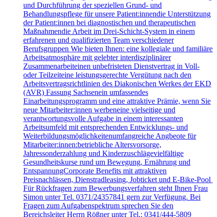
und Durchführung der speziellen Grund- und
Behandlungspflege für unsere Patient:innendie Unterstützung
der Patient:innen bei diagnostischen und therapeutischen
Maßnahmendie Arbeit im Drei-Schicht-System in einem
erfahrenen und qualifizierten Team verschiedener
Berufsgruppen Wie bieten Ihnen: eine kollegiale und familiäre
Arbeitsatmosphäre mit gelebter interdisziplinärer
Zusammenarbeiteinen unbefristeten Dienstvertrag in Voll-
oder Teilzeiteine leistungsgerechte Vergütung nach den
Arbeitsvertragsrichtlinien des Diakonischen Werkes der EKD
(AVR) Fassung Sachsenein umfassendes
Einarbeitungsprogramm und eine attraktive Prämie, wenn Sie
neue Mitarbeiter:innen werbeneine vielseitige und
verantwortungsvolle Aufgabe in einem interessanten
Arbeitsumfeld mit entsprechenden Entwicklungs- und
Weiterbildungsmöglichkeitenumfangreiche Angbeote für
Mitarbeiter:innen:betriebliche Altersvorsorge,
Jahressonderzahlung und Kinderzuschlägevielfältige
Gesundheitskurse rund um Bewegung, Ernährung und
EntspannungCorporate Benefits mit attraktiven
Preisnachlässen, Dienstradleasing, Jobticket und E-Bike-Pool
Für Rückfragen zum Bewerbungsverfahren steht Ihnen Frau
Simon unter Tel. 0371/24357841 gern zur Verfügung. Bei
Fragen zum Aufgabenspektrum sprechen Sie den
Bereichsleiter Herrn Rößner unter Tel.: 0341/444-5809