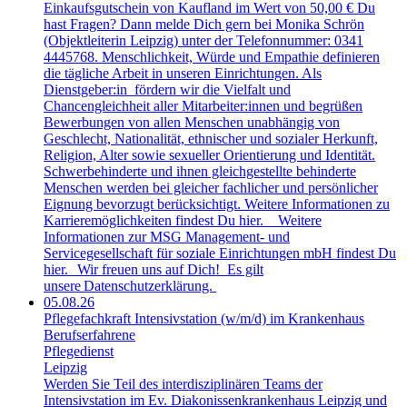
Einkaufsgutschein von Kaufland im Wert von 50,00 € Du
hast Fragen? Dann melde Dich gern bei Monika Schrön
(Objektleiterin Leipzig) unter der Telefonnummer: 0341
4445768. Menschlichkeit, Würde und Empathie definieren
die tägliche Arbeit in unseren Einrichtungen. Als
Dienstgeber:in fördern wir die Vielfalt und
Chancengleichheit aller Mitarbeiter:innen und begrüßen
Bewerbungen von allen Menschen unabhängig von
Geschlecht, Nationalität, ethnischer und sozialer Herkunft,
Religion, Alter sowie sexueller Orientierung und Identität.
Schwerbehinderte und ihnen gleichgestellte behinderte
Menschen werden bei gleicher fachlicher und persönlicher
Eignung bevorzugt berücksichtigt. Weitere Informationen zu
Karrieremöglichkeiten findest Du hier. Weitere
Informationen zur MSG Management- und
Servicegesellschaft für soziale Einrichtungen mbH findest Du
hier. Wir freuen uns auf Dich! Es gilt
unsere Datenschutzerklärung.
05.08.26
Pflegefachkraft Intensivstation (w/m/d) im Krankenhaus
Berufserfahrene
Pflegedienst
Leipzig
Werden Sie Teil des interdisziplinären Teams der
Intensivstation im Ev. Diakonissenkrankenhaus Leipzig und