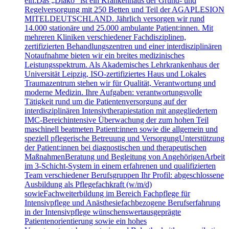
ein.Das „Diako“ ist ein Krankenhaus der Grund- und
Regelversorgung mit 250 Betten und Teil der AGAPLESION
MITELDEUTSCHLAND. Jährlich versorgen wir rund
14.000 stationäre und 25.000 ambulante Patient:innen. Mit
mehreren Kliniken verschiedener Fachdisziplinen,
zertifizierten Behandlungszentren und einer interdisziplinären
Notaufnahme bieten wir ein breites medizinisches
Leistungsspektrum. Als Akademisches Lehrkrankenhaus der
Universität Leipzig, ISO-zertifiziertes Haus und Lokales
Traumazentrum stehen wir für Qualität, Verantwortung und
moderne Medizin. Ihre Aufgaben: verantwortungsvolle
Tätigkeit rund um die Patientenversorgung auf der
interdisziplinären Intensivtherapiestation mit angegliedertem
IMC-Bereichintensive Überwachung der zum hohen Teil
maschinell beatmeten Patient:innen sowie die allgemein und
speziell pflegerische Betreuung und VersorgungUnterstützung
der Patient:innen bei diagnostischen und therapeutischen
MaßnahmenBeratung und Begleitung von AngehörigenArbeit
im 3-Schicht-System in einem erfahrenen und qualifizierten
Team verschiedener Berufsgruppen Ihr Profil: abgeschlossene
Ausbildung als Pflegefachkraft (w/m/d)
sowieFachweiterbildung im Bereich Fachpflege für
Intensivpflege und Anästhesiefachbezogene Berufserfahrung
in der Intensivpflege wünschenswertausgeprägte
Patientenorientierung sowie ein hohes