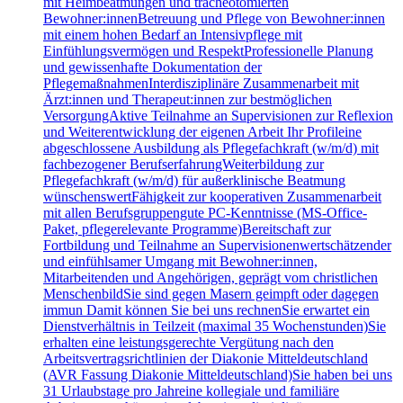
mit Heimbeatmungen und tracheotomierten
Bewohner:innenBetreuung und Pflege von Bewohner:innen
mit einem hohen Bedarf an Intensivpflege mit
Einfühlungsvermögen und RespektProfessionelle Planung
und gewissenhafte Dokumentation der
PflegemaßnahmenInterdisziplinäre Zusammenarbeit mit
Ärzt:innen und Therapeut:innen zur bestmöglichen
VersorgungAktive Teilnahme an Supervisionen zur Reflexion
und Weiterentwicklung der eigenen Arbeit Ihr Profileine
abgeschlossene Ausbildung als Pflegefachkraft (w/m/d) mit
fachbezogener BerufserfahrungWeiterbildung zur
Pflegefachkraft (w/m/d) für außerklinische Beatmung
wünschenswertFähigkeit zur kooperativen Zusammenarbeit
mit allen Berufsgruppengute PC-Kenntnisse (MS-Office-
Paket, pflegerelevante Programme)Bereitschaft zur
Fortbildung und Teilnahme an Supervisionenwertschätzender
und einfühlsamer Umgang mit Bewohner:innen,
Mitarbeitenden und Angehörigen, geprägt vom christlichen
MenschenbildSie sind gegen Masern geimpft oder dagegen
immun Damit können Sie bei uns rechnenSie erwartet ein
Dienstverhältnis in Teilzeit (maximal 35 Wochenstunden)Sie
erhalten eine leistungsgerechte Vergütung nach den
Arbeitsvertragsrichtlinien der Diakonie Mitteldeutschland
(AVR Fassung Diakonie Mitteldeutschland)Sie haben bei uns
31 Urlaubstage pro Jahreine kollegiale und familiäre