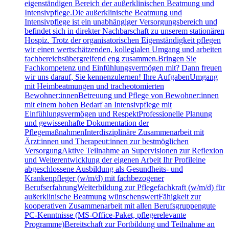
eigenständigen Bereich der außerklinischen Beatmung und
Intensivpflege.Die außerklinische Beatmung und
Intensivpflege ist ein unabhängiger Versorgungsbereich und
befindet sich in direkter Nachbarschaft zu unserem stationären
Hospiz. Trotz der organisatorischen Eigenständigkeit pflegen
wir einen wertschätzenden, kollegialen Umgang und arbeiten
fachbereichsübergreifend eng zusammen.Bringen Sie
Fachkompetenz und Einfühlungsvermögen mit? Dann freuen
wir uns darauf, Sie kennenzulernen! Ihre AufgabenUmgang
mit Heimbeatmungen und tracheotomierten
Bewohner:innenBetreuung und Pflege von Bewohner:innen
mit einem hohen Bedarf an Intensivpflege mit
Einfühlungsvermögen und RespektProfessionelle Planung
und gewissenhafte Dokumentation der
PflegemaßnahmenInterdisziplinäre Zusammenarbeit mit
Ärzt:innen und Therapeut:innen zur bestmöglichen
VersorgungAktive Teilnahme an Supervisionen zur Reflexion
und Weiterentwicklung der eigenen Arbeit Ihr Profileine
abgeschlossene Ausbildung als Gesundheits- und
Krankenpfleger (w/m/d) mit fachbezogener
BerufserfahrungWeiterbildung zur Pflegefachkraft (w/m/d) für
außerklinische Beatmung wünschenswertFähigkeit zur
kooperativen Zusammenarbeit mit allen Berufsgruppengute
PC-Kenntnisse (MS-Office-Paket, pflegerelevante
Programme)Bereitschaft zur Fortbildung und Teilnahme an