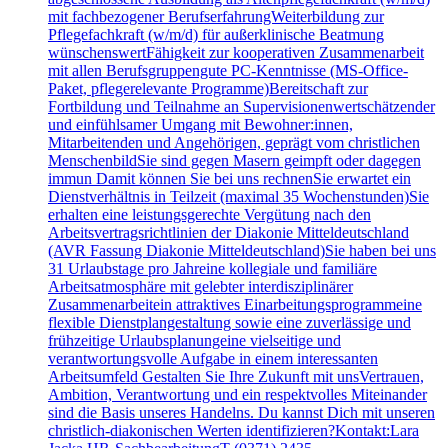
mit fachbezogener BerufserfahrungWeiterbildung zur
Pflegefachkraft (w/m/d) für außerklinische Beatmung
wünschenswertFähigkeit zur kooperativen Zusammenarbeit
mit allen Berufsgruppengute PC-Kenntnisse (MS-Office-
Paket, pflegerelevante Programme)Bereitschaft zur
Fortbildung und Teilnahme an Supervisionenwertschätzender
und einfühlsamer Umgang mit Bewohner:innen,
Mitarbeitenden und Angehörigen, geprägt vom christlichen
MenschenbildSie sind gegen Masern geimpft oder dagegen
immun Damit können Sie bei uns rechnenSie erwartet ein
Dienstverhältnis in Teilzeit (maximal 35 Wochenstunden)Sie
erhalten eine leistungsgerechte Vergütung nach den
Arbeitsvertragsrichtlinien der Diakonie Mitteldeutschland
(AVR Fassung Diakonie Mitteldeutschland)Sie haben bei uns
31 Urlaubstage pro Jahreine kollegiale und familiäre
Arbeitsatmosphäre mit gelebter interdisziplinärer
Zusammenarbeitein attraktives Einarbeitungsprogrammeine
flexible Dienstplangestaltung sowie eine zuverlässige und
frühzeitige Urlaubsplanungeine vielseitige und
verantwortungsvolle Aufgabe in einem interessanten
Arbeitsumfeld Gestalten Sie Ihre Zukunft mit unsVertrauen,
Ambition, Verantwortung und ein respektvolles Miteinander
sind die Basis unseres Handelns. Du kannst Dich mit unseren
christlich-diakonischen Werten identifizieren?Kontakt:Lara