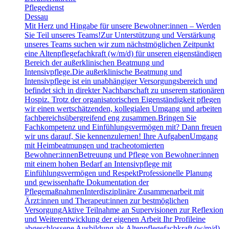
Pflegedienst
Dessau
Mit Herz und Hingabe für unsere Bewohner:innen – Werden
Sie Teil unseres Teams!Zur Unterstützung und Verstärkung
unseres Teams suchen wir zum nächstmöglichen Zeitpunkt
eine Altenpflegefachkraft (w/m/d) für unseren eigenständigen
Bereich der außerklinischen Beatmung und
Intensivpflege.Die außerklinische Beatmung und
Intensivpflege ist ein unabhängiger Versorgungsbereich und
befindet sich in direkter Nachbarschaft zu unserem stationären
Hospiz. Trotz der organisatorischen Eigenständigkeit pflegen
wir einen wertschätzenden, kollegialen Umgang und arbeiten
fachbereichsübergreifend eng zusammen.Bringen Sie
Fachkompetenz und Einfühlungsvermögen mit? Dann freuen
wir uns darauf, Sie kennenzulernen! Ihre AufgabenUmgang
mit Heimbeatmungen und tracheotomierten
Bewohner:innenBetreuung und Pflege von Bewohner:innen
mit einem hohen Bedarf an Intensivpflege mit
Einfühlungsvermögen und RespektProfessionelle Planung
und gewissenhafte Dokumentation der
PflegemaßnahmenInterdisziplinäre Zusammenarbeit mit
Ärzt:innen und Therapeut:innen zur bestmöglichen
VersorgungAktive Teilnahme an Supervisionen zur Reflexion
und Weiterentwicklung der eigenen Arbeit Ihr Profileine
abgeschlossene Ausbildung als Altenpflegefachkraft (w/m/d)