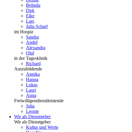
Belinda
Dirk
Elke
Lars
Julia Scharf
im Hospiz
Sandra
André
Alexandra
Olaf
in der Tagesklinik
Richard
Auszubildende
Annika
Hanna
Lukas
Lauri
Anna
Freiwilligendienstleistende
Julia
Leonie
Wir als Dienstgeber
Wir als Dienstgeber
Kultur und Werte