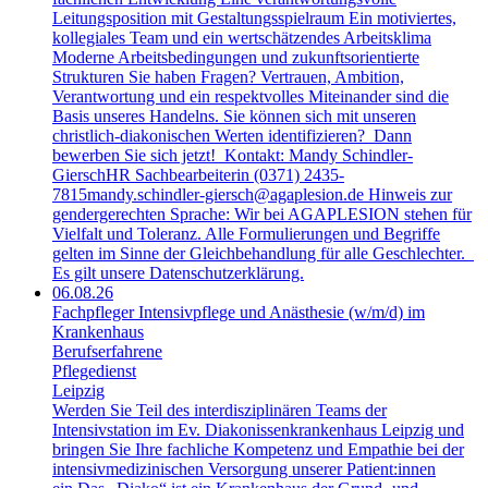
Leitungsposition mit Gestaltungsspielraum Ein motiviertes,
kollegiales Team und ein wertschätzendes Arbeitsklima
Moderne Arbeitsbedingungen und zukunftsorientierte
Strukturen Sie haben Fragen? Vertrauen, Ambition,
Verantwortung und ein respektvolles Miteinander sind die
Basis unseres Handelns. Sie können sich mit unseren
christlich-diakonischen Werten identifizieren? Dann
bewerben Sie sich jetzt! Kontakt: Mandy Schindler-
GierschHR Sachbearbeiterin (0371) 2435-
7815mandy.schindler-giersch@agaplesion.de Hinweis zur
gendergerechten Sprache: Wir bei AGAPLESION stehen für
Vielfalt und Toleranz. Alle Formulierungen und Begriffe
gelten im Sinne der Gleichbehandlung für alle Geschlechter.
Es gilt unsere Datenschutzerklärung.
06.08.26
Fachpfleger Intensivpflege und Anästhesie (w/m/d) im
Krankenhaus
Berufserfahrene
Pflegedienst
Leipzig
Werden Sie Teil des interdisziplinären Teams der
Intensivstation im Ev. Diakonissenkrankenhaus Leipzig und
bringen Sie Ihre fachliche Kompetenz und Empathie bei der
intensivmedizinischen Versorgung unserer Patient:innen