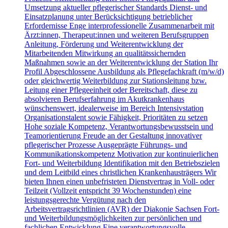
Umsetzung aktueller pflegerischer Standards Dienst- und
Einsatzplanung unter Berücksichtigung betrieblicher
Erfordernisse Enge interprofessionelle Zusammenarbeit mit
Ärzt:innen, Therapeut:innen und weiteren Berufsgruppen
Anleitung, Förderung und Weiterentwicklung der
Mitarbeitenden Mitwirkung an qualitätssichernden
Maßnahmen sowie an der Weiterentwicklung der Station Ihr
Profil Abgeschlossene Ausbildung als Pflegefachkraft (m/w/d)
oder gleichwertig Weiterbildung zur Stationsleitung bzw.
Leitung einer Pflegeeinheit oder Bereitschaft, diese zu
absolvieren Berufserfahrung im Akutkrankenhaus
wünschenswert, idealerweise im Bereich Intensivstation
Organisationstalent sowie Fähigkeit, Prioritäten zu setzen
Hohe soziale Kompetenz, Verantwortungsbewusstsein und
Teamorientierung Freude an der Gestaltung innovativer
pflegerischer Prozesse Ausgeprägte Führungs- und
Kommunikationskompetenz Motivation zur kontinuierlichen
Fort- und Weiterbildung Identifikation mit den Betriebszielen
und dem Leitbild eines christlichen Krankenhausträgers Wir
bieten Ihnen einen unbefristeten Dienstvertrag in Voll- oder
Teilzeit (Vollzeit entspricht 39 Wochenstunden) eine
leistungsgerechte Vergütung nach den
Arbeitsvertragsrichtlinien (AVR) der Diakonie Sachsen Fort-
und Weiterbildungsmöglichkeiten zur persönlichen und
fachlichen Entwicklung Eine verantwortungsvolle