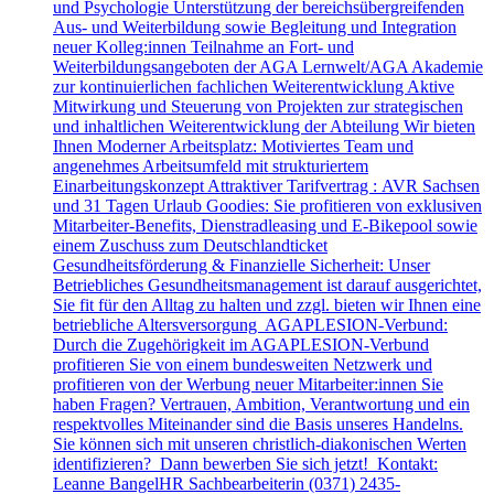
und Psychologie Unterstützung der bereichsübergreifenden
Aus- und Weiterbildung sowie Begleitung und Integration
neuer Kolleg:innen Teilnahme an Fort- und
Weiterbildungsangeboten der AGA Lernwelt/AGA Akademie
zur kontinuierlichen fachlichen Weiterentwicklung Aktive
Mitwirkung und Steuerung von Projekten zur strategischen
und inhaltlichen Weiterentwicklung der Abteilung Wir bieten
Ihnen Moderner Arbeitsplatz: Motiviertes Team und
angenehmes Arbeitsumfeld mit strukturiertem
Einarbeitungskonzept Attraktiver Tarifvertrag : AVR Sachsen
und 31 Tagen Urlaub Goodies: Sie profitieren von exklusiven
Mitarbeiter-Benefits, Dienstradleasing und E-Bikepool sowie
einem Zuschuss zum Deutschlandticket
Gesundheitsförderung & Finanzielle Sicherheit: Unser
Betriebliches Gesundheitsmanagement ist darauf ausgerichtet,
Sie fit für den Alltag zu halten und zzgl. bieten wir Ihnen eine
betriebliche Altersversorgung AGAPLESION-Verbund:
Durch die Zugehörigkeit im AGAPLESION-Verbund
profitieren Sie von einem bundesweiten Netzwerk und
profitieren von der Werbung neuer Mitarbeiter:innen Sie
haben Fragen? Vertrauen, Ambition, Verantwortung und ein
respektvolles Miteinander sind die Basis unseres Handelns.
Sie können sich mit unseren christlich-diakonischen Werten
identifizieren? Dann bewerben Sie sich jetzt! Kontakt:
Leanne BangelHR Sachbearbeiterin (0371) 2435-