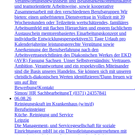
Verantwortungsbewusstsein und Belastbarkeitkommunikative
und teamorientierte Arbeitsweise, sowie kooperative
Zusammenarbeit mit den verschiedenen Berufsgruppen Wir
bieten: einen unbefristeten Dienstvertrag in Vollzeit mit 39
Wochenstunden oder Teilzeitein wertschätzendes, familiäres
Arbeitsumfeld mit flachen Hierarchien und engem fachlichem
Austauschein mentorenbasiertes Einarbeitungskonzept und
individuelle Entwicklungsperspektiven31 Tage Urlaub pro
Kalenderjahreine leistungsgerechte Vergütung sowie
Anerkennung der Berufserfahrung nach den
Arbeitsvertragsrichtlinien des Diakonischen Werkes der EKD
(AVR) Fassung Sachsen Unser Selbstverständnis: Vertrauen,
Ambition, Verantwortung und ein respektvolles Miteinander
sind die Basis unseres Handelns. Sie können sich mit unseren
christlich-diakonischen Werten identifizieren?Dann freuen wir
uns auf Ihre
Bewerbung!Kontakt An
Simon/ HR SachbearbeitungT (0371) 24357841
06.08.26
Reinigungskraft im Krankenhaus (w/m/d)
Berufseinsteiger
Küche, Reinigung und Service
Leipzig
Die Management- und Servicegesellschaft für soziale
Einrichtungen mbH ist ein Dienstleistungsunternehmen mit