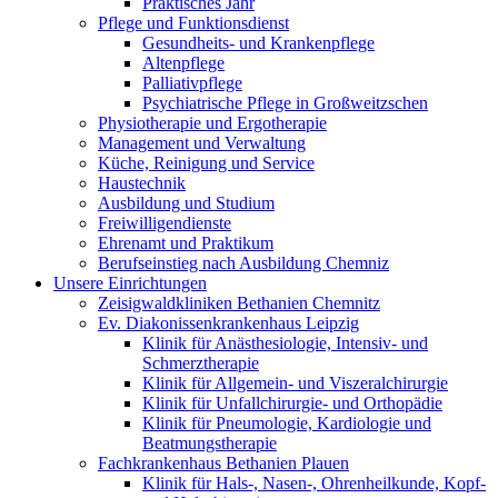
Praktisches Jahr
Pflege und Funktionsdienst
Gesundheits- und Krankenpflege
Altenpflege
Palliativpflege
Psychiatrische Pflege in Großweitzschen
Physiotherapie und Ergotherapie
Management und Verwaltung
Küche, Reinigung und Service
Haustechnik
Ausbildung und Studium
Freiwilligendienste
Ehrenamt und Praktikum
Berufseinstieg nach Ausbildung Chemniz
Unsere Einrichtungen
Zeisigwaldkliniken Bethanien Chemnitz
Ev. Diakonissenkrankenhaus Leipzig
Klinik für Anästhesiologie, Intensiv- und
Schmerztherapie
Klinik für Allgemein- und Viszeralchirurgie
Klinik für Unfallchirurgie- und Orthopädie
Klinik für Pneumologie, Kardiologie und
Beatmungstherapie
Fachkrankenhaus Bethanien Plauen
Klinik für Hals-, Nasen-, Ohrenheilkunde, Kopf-