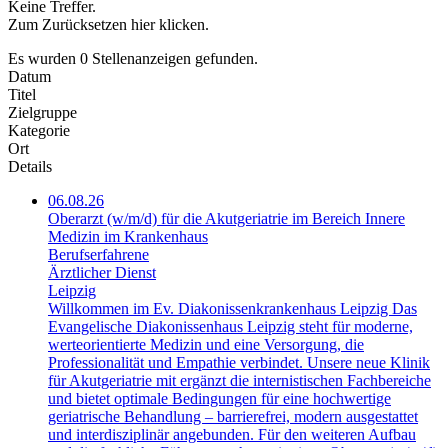
Keine Treffer.
Zum Zurücksetzen
hier
klicken.
Es wurden
0
Stellenanzeigen gefunden.
Datum
Titel
Zielgruppe
Kategorie
Ort
Details
06.08.26
Oberarzt (w/m/d) für die Akutgeriatrie im Bereich Innere
Medizin im Krankenhaus
Berufserfahrene
Ärztlicher Dienst
Leipzig
Willkommen im Ev. Diakonissenkrankenhaus Leipzig Das
Evangelische Diakonissenhaus Leipzig steht für moderne,
werteorientierte Medizin und eine Versorgung, die
Professionalität und Empathie verbindet. Unsere neue Klinik
für Akutgeriatrie mit ergänzt die internistischen Fachbereiche
und bietet optimale Bedingungen für eine hochwertige
geriatrische Behandlung – barrierefrei, modern ausgestattet
und interdisziplinär angebunden. Für den weiteren Aufbau