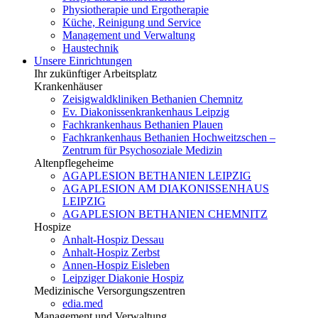
Physiotherapie und Ergotherapie
Küche, Reinigung und Service
Management und Verwaltung
Haustechnik
Unsere Einrichtungen
Ihr zukünftiger Arbeitsplatz
Krankenhäuser
Zeisigwaldkliniken Bethanien Chemnitz
Ev. Diakonissenkrankenhaus Leipzig
Fachkrankenhaus Bethanien Plauen
Fachkrankenhaus Bethanien Hochweitzschen –
Zentrum für Psychosoziale Medizin
Altenpflegeheime
AGAPLESION BETHANIEN LEIPZIG
AGAPLESION AM DIAKONISSENHAUS
LEIPZIG
AGAPLESION BETHANIEN CHEMNITZ
Hospize
Anhalt-Hospiz Dessau
Anhalt-Hospiz Zerbst
Annen-Hospiz Eisleben
Leipziger Diakonie Hospiz
Medizinische Versorgungszentren
edia.med
Management und Verwaltung