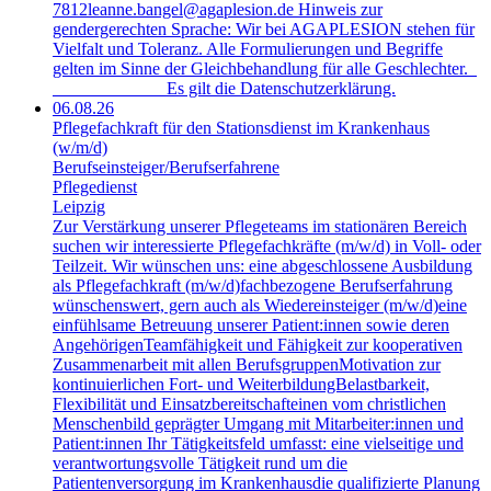
7812leanne.bangel@agaplesion.de Hinweis zur
gendergerechten Sprache: Wir bei AGAPLESION stehen für
Vielfalt und Toleranz. Alle Formulierungen und Begriffe
gelten im Sinne der Gleichbehandlung für alle Geschlechter.
Es gilt die Datenschutzerklärung.
06.08.26
Pflegefachkraft für den Stationsdienst im Krankenhaus
(w/m/d)
Berufseinsteiger/​Berufserfahrene
Pflegedienst
Leipzig
Zur Verstärkung unserer Pflegeteams im stationären Bereich
suchen wir interessierte Pflegefachkräfte (m/w/d) in Voll- oder
Teilzeit. Wir wünschen uns: eine abgeschlossene Ausbildung
als Pflegefachkraft (m/w/d)fachbezogene Berufserfahrung
wünschenswert, gern auch als Wiedereinsteiger (m/w/d)eine
einfühlsame Betreuung unserer Patient:innen sowie deren
AngehörigenTeamfähigkeit und Fähigkeit zur kooperativen
Zusammenarbeit mit allen BerufsgruppenMotivation zur
kontinuierlichen Fort- und WeiterbildungBelastbarkeit,
Flexibilität und Einsatzbereitschafteinen vom christlichen
Menschenbild geprägter Umgang mit Mitarbeiter:innen und
Patient:innen Ihr Tätigkeitsfeld umfasst: eine vielseitige und
verantwortungsvolle Tätigkeit rund um die
Patientenversorgung im Krankenhausdie qualifizierte Planung