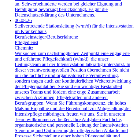
an. Schwerbehinderte werden bei gleicher Eignung und
Befähigung bevorzugt berücksichtigt. Es gilt die
Datenschutzerklärung des Unternehmens.
06.08.26
Stellvertretende Stationsleitung (w/m/d) für die Intensivstation
im Krankenhaus
Berufseinsteiger/​Berufserfahrene
Pflegedienst
Chemnitz
Wir suchen zum nächstmöglichen Zeitpunkt eine engagierte
und erfahrene Pflegefachkraft (w/m/d), die unser
Leitungsteam auf der Intensivstation tatkräftig unterstützt. In
dieser verantwortungsvollen Position übernehmen Sie nicht
nur die fachliche und organisatorische Verantwortung,
sondern tragen auch zur kontinuierlichen Weiterentwicklung
der Pflegequalität bei. Sie sind ein wichtiger Bestandteil
unseres Teams und fördern eine enge Zusammenarbeit
zwischen Ärzt:innen, Pflegekräften und anderen
Berufsgruppen. Wenn Sie Führungskompetenz, ein hohes
Maß an Empathie und die Bereitschaft zur Mitgestaltung der
Intensivpflege mitbringen, freuen wir uns, Sie in unserem
Team willkommen zu heißen. Ihre Aufgaben Fachliche,
organisatorische und personelle Leitung der Intensivstation
Steuerung und Optimierung der pflegerischen Abläufe und
Prozesse Sicherstellung einer hohen Pflegequalität und