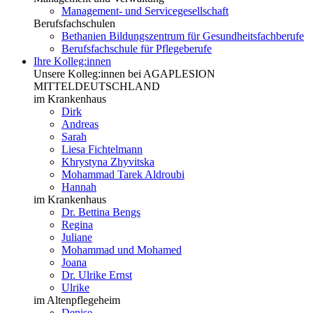
Management- und Servicegesellschaft
Berufsfachschulen
Bethanien Bildungszentrum für Gesundheitsfachberufe
Berufsfachschule für Pflegeberufe
Ihre Kolleg:innen
Unsere Kolleg:innen bei AGAPLESION
MITTELDEUTSCHLAND
im Krankenhaus
Dirk
Andreas
Sarah
Liesa Fichtelmann
Khrystyna Zhyvitska
Mohammad Tarek Aldroubi
Hannah
im Krankenhaus
Dr. Bettina Bengs
Regina
Juliane
Mohammad und Mohamed
Joana
Dr. Ulrike Ernst
Ulrike
im Altenpflegeheim
Denise