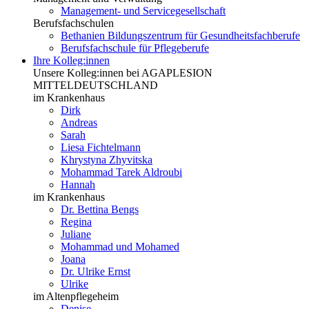
Management- und Servicegesellschaft
Berufsfachschulen
Bethanien Bildungszentrum für Gesundheitsfachberufe
Berufsfachschule für Pflegeberufe
Ihre Kolleg:innen
Unsere Kolleg:innen bei AGAPLESION
MITTELDEUTSCHLAND
im Krankenhaus
Dirk
Andreas
Sarah
Liesa Fichtelmann
Khrystyna Zhyvitska
Mohammad Tarek Aldroubi
Hannah
im Krankenhaus
Dr. Bettina Bengs
Regina
Juliane
Mohammad und Mohamed
Joana
Dr. Ulrike Ernst
Ulrike
im Altenpflegeheim
Denise