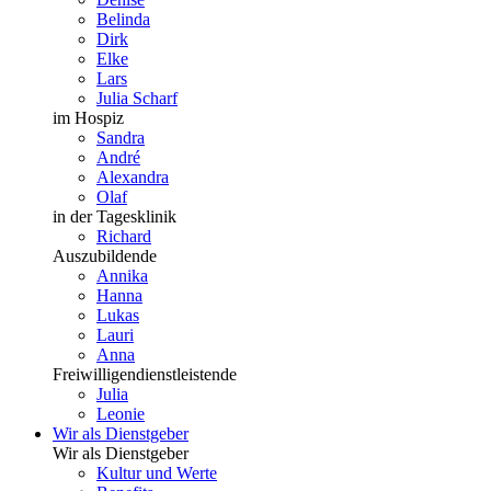
Belinda
Dirk
Elke
Lars
Julia Scharf
im Hospiz
Sandra
André
Alexandra
Olaf
in der Tagesklinik
Richard
Auszubildende
Annika
Hanna
Lukas
Lauri
Anna
Freiwilligendienstleistende
Julia
Leonie
Wir als Dienstgeber
Wir als Dienstgeber
Kultur und Werte