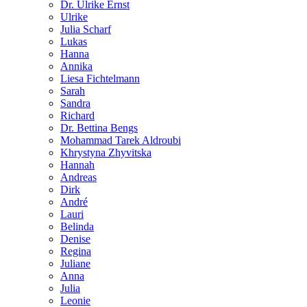
Dr. Ulrike Ernst
Ulrike
Julia Scharf
Lukas
Hanna
Annika
Liesa Fichtelmann
Sarah
Sandra
Richard
Dr. Bettina Bengs
Mohammad Tarek Aldroubi
Khrystyna Zhyvitska
Hannah
Andreas
Dirk
André
Lauri
Belinda
Denise
Regina
Juliane
Anna
Julia
Leonie