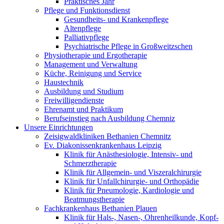
Praktisches Jahr
Pflege und Funktionsdienst
Gesundheits- und Krankenpflege
Altenpflege
Palliativpflege
Psychiatrische Pflege in Großweitzschen
Physiotherapie und Ergotherapie
Management und Verwaltung
Küche, Reinigung und Service
Haustechnik
Ausbildung und Studium
Freiwilligendienste
Ehrenamt und Praktikum
Berufseinstieg nach Ausbildung Chemniz
Unsere Einrichtungen
Zeisigwaldkliniken Bethanien Chemnitz
Ev. Diakonissenkrankenhaus Leipzig
Klinik für Anästhesiologie, Intensiv- und
Schmerztherapie
Klinik für Allgemein- und Viszeralchirurgie
Klinik für Unfallchirurgie- und Orthopädie
Klinik für Pneumologie, Kardiologie und
Beatmungstherapie
Fachkrankenhaus Bethanien Plauen
Klinik für Hals-, Nasen-, Ohrenheilkunde, Kopf-