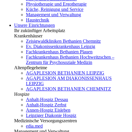
Physiotherapie und Ergotherapie
Küche, Reinigung und Service
Management und Verwaltung
Haustechnik
Unsere Einrichtungen
Ihr zukünftiger Arbeitsplatz
Krankenhäuser
Zeisigwaldkliniken Bethanien Chemnitz
Ev. Diakonissenkrankenhaus Leipzig
Fachkrankenhaus Bethanien Plauen
Fachkrankenhaus Bethanien Hochweitzschen –
Zentrum für Psychosoziale Medizin
Altenpflegeheime
AGAPLESION BETHANIEN LEIPZIG
AGAPLESION AM DIAKONISSENHAUS
LEIPZIG
AGAPLESION BETHANIEN CHEMNITZ
Hospize
Anhalt-Hospiz Dessau
Anhalt-Hospiz Zerbst
Annen-Hospiz Eisleben
Leipziger Diakonie Hospiz
Medizinische Versorgungszentren
edia.med
Management und Verwaltung