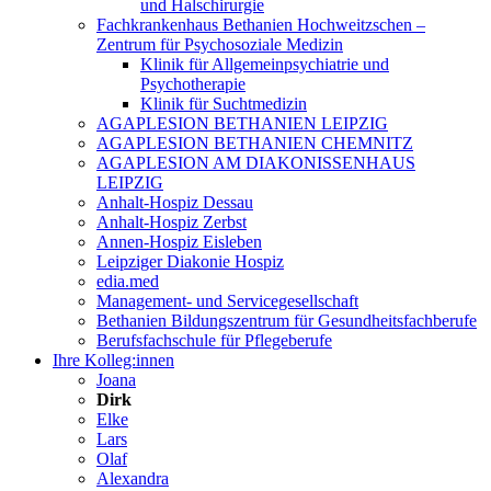
und Halschirurgie
Fachkrankenhaus Bethanien Hochweitzschen –
Zentrum für Psychosoziale Medizin
Klinik für Allgemeinpsychiatrie und
Psychotherapie
Klinik für Suchtmedizin
AGAPLESION BETHANIEN LEIPZIG
AGAPLESION BETHANIEN CHEMNITZ
AGAPLESION AM DIAKONISSENHAUS
LEIPZIG
Anhalt-Hospiz Dessau
Anhalt-Hospiz Zerbst
Annen-Hospiz Eisleben
Leipziger Diakonie Hospiz
edia.med
Management- und Servicegesellschaft
Bethanien Bildungszentrum für Gesundheitsfachberufe
Berufsfachschule für Pflegeberufe
Ihre Kolleg:innen
Joana
Dirk
Elke
Lars
Olaf
Alexandra