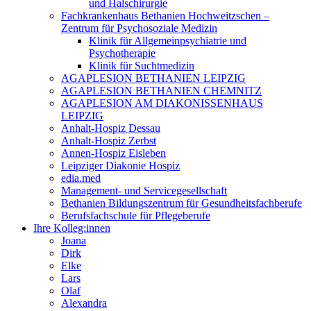
und Halschirurgie
Fachkrankenhaus Bethanien Hochweitzschen –
Zentrum für Psychosoziale Medizin
Klinik für Allgemeinpsychiatrie und
Psychotherapie
Klinik für Suchtmedizin
AGAPLESION BETHANIEN LEIPZIG
AGAPLESION BETHANIEN CHEMNITZ
AGAPLESION AM DIAKONISSENHAUS
LEIPZIG
Anhalt-Hospiz Dessau
Anhalt-Hospiz Zerbst
Annen-Hospiz Eisleben
Leipziger Diakonie Hospiz
edia.med
Management- und Servicegesellschaft
Bethanien Bildungszentrum für Gesundheitsfachberufe
Berufsfachschule für Pflegeberufe
Ihre Kolleg:innen
Joana
Dirk
Elke
Lars
Olaf
Alexandra