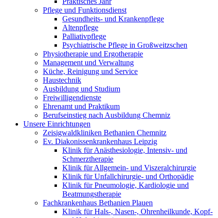
Praktisches Jahr
Pflege und Funktionsdienst
Gesundheits- und Krankenpflege
Altenpflege
Palliativpflege
Psychiatrische Pflege in Großweitzschen
Physiotherapie und Ergotherapie
Management und Verwaltung
Küche, Reinigung und Service
Haustechnik
Ausbildung und Studium
Freiwilligendienste
Ehrenamt und Praktikum
Berufseinstieg nach Ausbildung Chemniz
Unsere Einrichtungen
Zeisigwaldkliniken Bethanien Chemnitz
Ev. Diakonissenkrankenhaus Leipzig
Klinik für Anästhesiologie, Intensiv- und
Schmerztherapie
Klinik für Allgemein- und Viszeralchirurgie
Klinik für Unfallchirurgie- und Orthopädie
Klinik für Pneumologie, Kardiologie und
Beatmungstherapie
Fachkrankenhaus Bethanien Plauen
Klinik für Hals-, Nasen-, Ohrenheilkunde, Kopf-