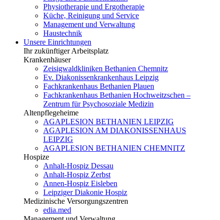
Physiotherapie und Ergotherapie
Küche, Reinigung und Service
Management und Verwaltung
Haustechnik
Unsere Einrichtungen
Ihr zukünftiger Arbeitsplatz
Krankenhäuser
Zeisigwaldkliniken Bethanien Chemnitz
Ev. Diakonissenkrankenhaus Leipzig
Fachkrankenhaus Bethanien Plauen
Fachkrankenhaus Bethanien Hochweitzschen –
Zentrum für Psychosoziale Medizin
Altenpflegeheime
AGAPLESION BETHANIEN LEIPZIG
AGAPLESION AM DIAKONISSENHAUS
LEIPZIG
AGAPLESION BETHANIEN CHEMNITZ
Hospize
Anhalt-Hospiz Dessau
Anhalt-Hospiz Zerbst
Annen-Hospiz Eisleben
Leipziger Diakonie Hospiz
Medizinische Versorgungszentren
edia.med
Management und Verwaltung