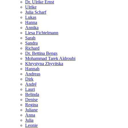
Dr. Ulrike Ernst
Ulrike
Julia Scharf
Lukas
Hanna
Annika
Liesa Fichtelmann
Sarah
Sandra
Richard
Dr. Bettina Bengs
Mohammad Tarek Aldroubi
Khrystyna Zhyvitska
Hannah
Andreas
Dirk
André
Lauri
Belinda
Denise
Regina
Juliane
Anna
Julia
Leonie