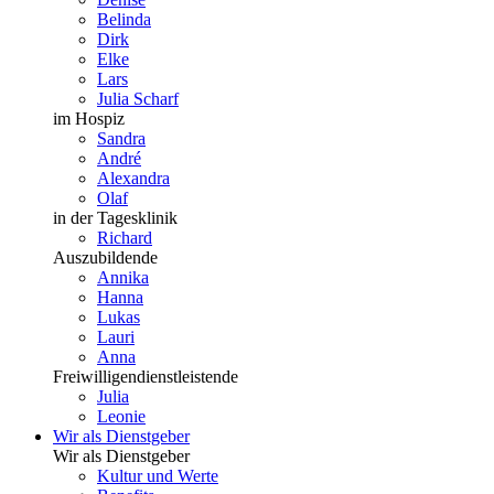
Belinda
Dirk
Elke
Lars
Julia Scharf
im Hospiz
Sandra
André
Alexandra
Olaf
in der Tagesklinik
Richard
Auszubildende
Annika
Hanna
Lukas
Lauri
Anna
Freiwilligendienstleistende
Julia
Leonie
Wir als Dienstgeber
Wir als Dienstgeber
Kultur und Werte