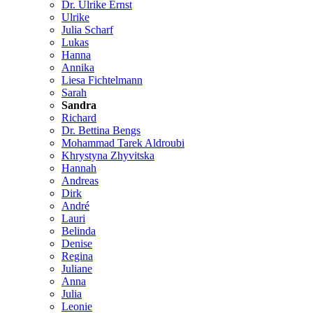
Dr. Ulrike Ernst
Ulrike
Julia Scharf
Lukas
Hanna
Annika
Liesa Fichtelmann
Sarah
Sandra
Richard
Dr. Bettina Bengs
Mohammad Tarek Aldroubi
Khrystyna Zhyvitska
Hannah
Andreas
Dirk
André
Lauri
Belinda
Denise
Regina
Juliane
Anna
Julia
Leonie