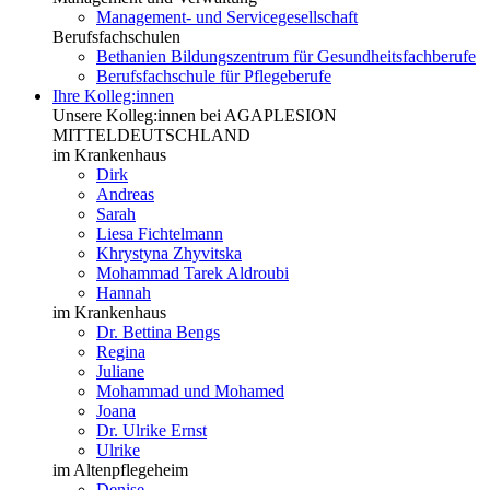
Management- und Servicegesellschaft
Berufsfachschulen
Bethanien Bildungszentrum für Gesundheitsfachberufe
Berufsfachschule für Pflegeberufe
Ihre Kolleg:innen
Unsere Kolleg:innen bei AGAPLESION
MITTELDEUTSCHLAND
im Krankenhaus
Dirk
Andreas
Sarah
Liesa Fichtelmann
Khrystyna Zhyvitska
Mohammad Tarek Aldroubi
Hannah
im Krankenhaus
Dr. Bettina Bengs
Regina
Juliane
Mohammad und Mohamed
Joana
Dr. Ulrike Ernst
Ulrike
im Altenpflegeheim
Denise