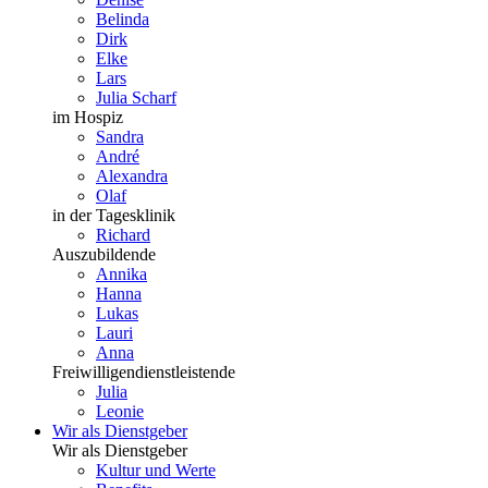
Belinda
Dirk
Elke
Lars
Julia Scharf
im Hospiz
Sandra
André
Alexandra
Olaf
in der Tagesklinik
Richard
Auszubildende
Annika
Hanna
Lukas
Lauri
Anna
Freiwilligendienstleistende
Julia
Leonie
Wir als Dienstgeber
Wir als Dienstgeber
Kultur und Werte