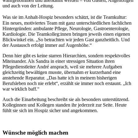
wahrgenommen und anerkannt werden – von Gästen, Angehörigen
und auch von der Leitung.
Was sie im Anhalt-Hospiz besonders schätzt, ist die Teamkultur:
Ein neues, motiviertes Team mit ganz unterschiedlichen fachlichen
Hintergründen: ambulante Pflege, Neurologie, Gastroenterologie,
Kardiologie. Die Teamkolleg:innen bringen jeweils einen eigenen
Blickwinkel ein. „So betrachten wir jeden Gast ganzheitlich. Und
der Austausch erfolgt immer auf Augenhöhe.“
Denn hier gibt es keine starren Hierarchien, sondern respektvolles
Miteinander. Als Sandra in einer stressigen Situation ihren
Pflegedienstleiter André ansprach, weil sie mehrere Aufgaben
gleichzeitig bewältigen musste, übernahm er kurzerhand eine
anstehende Reparatur. „Das hatte ich in meinem bisherigen
Berufsleben noch nie erlebt“, erzählt sie immer noch erstaunt. „Ich
war wirklich baff.“
Auch die Einarbeitung beschreibt sie als besonders unterstützend.
Kolleginnen und Kollegen standen ihr jederzeit zur Seite. Heute
fühlt sie sich im Hospiz sicher und angekommen.
Wünsche möglich machen