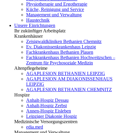
Physiotherapie und Ergotherapie
Küche, Reinigung und Service
Management und Verwaltung
Haustechnik
Unsere Einrichtungen
Ihr zukünftiger Arbeitsplatz
Krankenhäuser
Zeisigwaldkliniken Bethanien Chemnitz
Ev. Diakonissenkrankenhaus Leipzig
Fachkrankenhaus Bethanien Plauen
Fachkrankenhaus Bethanien Hochweitzschen –
Zentrum für Psychosoziale Medizin
Altenpflegeheime
AGAPLESION BETHANIEN LEIPZIG
AGAPLESION AM DIAKONISSENHAUS
LEIPZIG
AGAPLESION BETHANIEN CHEMNITZ
Hospize
Anhalt-Hospiz Dessau
Anhalt-Hospiz Zerbst
Annen-Hospiz Eisleben
Leipziger Diakonie Hospiz
Medizinische Versorgungszentren
edia.med
Management und Verwaltung