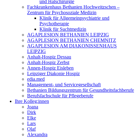
und Halschirurgie
Fachkrankenhaus Bethanien Hochweitzschen –
Zentrum für Psychosoziale Medizin
Klinik für Allgemeinpsychiatrie und
Psychotherapie
Klinik für Suchtmedizin
AGAPLESION BETHANIEN LEIPZIG
AGAPLESION BETHANIEN CHEMNITZ
AGAPLESION AM DIAKONISSENHAUS
LEIPZIG
Anhalt-Hospiz Dessau
Anhalt-Hospiz Zerbst
Annen-Hospiz Eisleben
Leipziger Diakonie Hospiz
edia.med
Management- und Servicegesellschaft
Bethanien Bildungszentrum für Gesundheitsfachberufe
Berufsfachschule für Pflegeberufe
Ihre Kolleg:innen
Joana
Dirk
Elke
Lars
Olaf
Alexandra