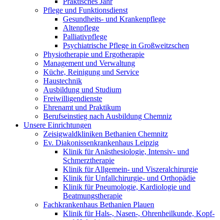
Praktisches Jahr
Pflege und Funktionsdienst
Gesundheits- und Krankenpflege
Altenpflege
Palliativpflege
Psychiatrische Pflege in Großweitzschen
Physiotherapie und Ergotherapie
Management und Verwaltung
Küche, Reinigung und Service
Haustechnik
Ausbildung und Studium
Freiwilligendienste
Ehrenamt und Praktikum
Berufseinstieg nach Ausbildung Chemniz
Unsere Einrichtungen
Zeisigwaldkliniken Bethanien Chemnitz
Ev. Diakonissenkrankenhaus Leipzig
Klinik für Anästhesiologie, Intensiv- und
Schmerztherapie
Klinik für Allgemein- und Viszeralchirurgie
Klinik für Unfallchirurgie- und Orthopädie
Klinik für Pneumologie, Kardiologie und
Beatmungstherapie
Fachkrankenhaus Bethanien Plauen
Klinik für Hals-, Nasen-, Ohrenheilkunde, Kopf-