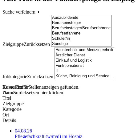
Suche verfeinern
➔
Zielgruppe
Zurücksetzen
Jobkategorie
Zurücksetzen
Keine Treffer.
Es wurden
0
Stellenanzeigen gefunden.
Zum Zurücksetzen
Datum
hier
klicken.
Titel
Zielgruppe
Kategorie
Ort
Details
04.08.26
Pflegefachkraft (w/m/d) im Hospiz