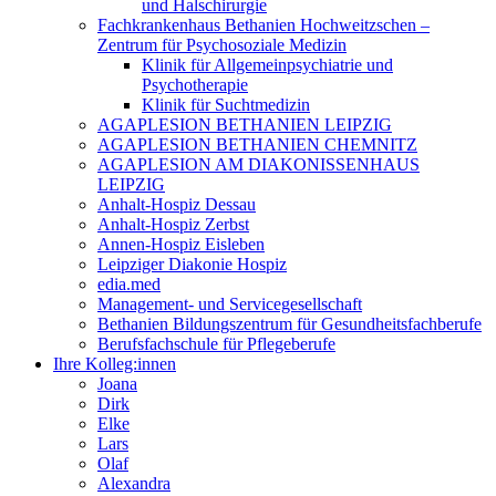
und Halschirurgie
Fachkrankenhaus Bethanien Hochweitzschen –
Zentrum für Psychosoziale Medizin
Klinik für Allgemeinpsychiatrie und
Psychotherapie
Klinik für Suchtmedizin
AGAPLESION BETHANIEN LEIPZIG
AGAPLESION BETHANIEN CHEMNITZ
AGAPLESION AM DIAKONISSENHAUS
LEIPZIG
Anhalt-Hospiz Dessau
Anhalt-Hospiz Zerbst
Annen-Hospiz Eisleben
Leipziger Diakonie Hospiz
edia.med
Management- und Servicegesellschaft
Bethanien Bildungszentrum für Gesundheitsfachberufe
Berufsfachschule für Pflegeberufe
Ihre Kolleg:innen
Joana
Dirk
Elke
Lars
Olaf
Alexandra