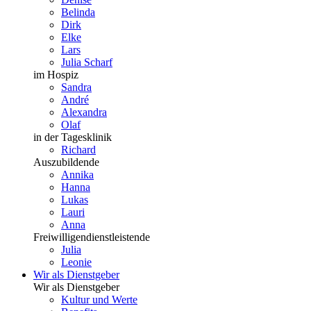
Belinda
Dirk
Elke
Lars
Julia Scharf
im Hospiz
Sandra
André
Alexandra
Olaf
in der Tagesklinik
Richard
Auszubildende
Annika
Hanna
Lukas
Lauri
Anna
Freiwilligendienstleistende
Julia
Leonie
Wir als Dienstgeber
Wir als Dienstgeber
Kultur und Werte