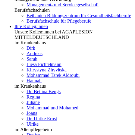
Management- und Servicegesellschaft
Berufsfachschulen
Bethanien Bildungszentrum für Gesundheitsfachberufe
Berufsfachschule für Pflegeberufe
Ihre Kolleg:innen
Unsere Kolleg:innen bei AGAPLESION
MITTELDEUTSCHLAND
im Krankenhaus
Dirk
Andreas
Sarah
Liesa Fichtelmann
Khrystyna Zhyvitska
Mohammad Tarek Aldroubi
Hannah
im Krankenhaus
Dr. Bettina Bengs
Regina
Juliane
Mohammad und Mohamed
Joana
Dr. Ulrike Ernst
Ulrike
im Altenpflegeheim
Denise