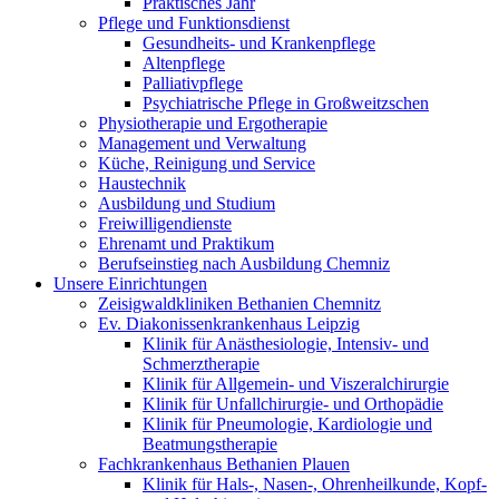
Praktisches Jahr
Pflege und Funktionsdienst
Gesundheits- und Krankenpflege
Altenpflege
Palliativpflege
Psychiatrische Pflege in Großweitzschen
Physiotherapie und Ergotherapie
Management und Verwaltung
Küche, Reinigung und Service
Haustechnik
Ausbildung und Studium
Freiwilligendienste
Ehrenamt und Praktikum
Berufseinstieg nach Ausbildung Chemniz
Unsere Einrichtungen
Zeisigwaldkliniken Bethanien Chemnitz
Ev. Diakonissenkrankenhaus Leipzig
Klinik für Anästhesiologie, Intensiv- und
Schmerztherapie
Klinik für Allgemein- und Viszeralchirurgie
Klinik für Unfallchirurgie- und Orthopädie
Klinik für Pneumologie, Kardiologie und
Beatmungstherapie
Fachkrankenhaus Bethanien Plauen
Klinik für Hals-, Nasen-, Ohrenheilkunde, Kopf-