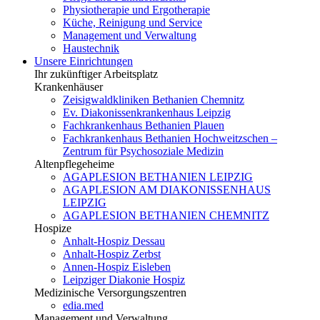
Physiotherapie und Ergotherapie
Küche, Reinigung und Service
Management und Verwaltung
Haustechnik
Unsere Einrichtungen
Ihr zukünftiger Arbeitsplatz
Krankenhäuser
Zeisigwaldkliniken Bethanien Chemnitz
Ev. Diakonissenkrankenhaus Leipzig
Fachkrankenhaus Bethanien Plauen
Fachkrankenhaus Bethanien Hochweitzschen –
Zentrum für Psychosoziale Medizin
Altenpflegeheime
AGAPLESION BETHANIEN LEIPZIG
AGAPLESION AM DIAKONISSENHAUS
LEIPZIG
AGAPLESION BETHANIEN CHEMNITZ
Hospize
Anhalt-Hospiz Dessau
Anhalt-Hospiz Zerbst
Annen-Hospiz Eisleben
Leipziger Diakonie Hospiz
Medizinische Versorgungszentren
edia.med
Management und Verwaltung