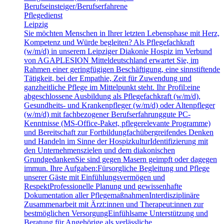
Berufseinsteiger/​Berufserfahrene
Pflegedienst
Leipzig
Sie möchten Menschen in Ihrer letzten Lebensphase mit Herz,
Kompetenz und Würde begleiten? Als Pflegefachkraft
(w/m/d) in unserem Leipziger Diakonie Hospiz im Verbund
von AGAPLESION Mitteldeutschland erwartet Sie, im
Rahmen einer geringfügigen Beschäftigung, eine sinnstiftende
Tätigkeit, bei der Empathie, Zeit für Zuwendung und
ganzheitliche Pflege im Mittelpunkt steht. Ihr Profil:eine
abgeschlossene Ausbildung als Pflegefachkraft (w/m/d),
Gesundheits- und Krankenpfleger (w/m/d) oder Altenpfleger
(w/m/d) mit fachbezogener Berufserfahrunggute PC-
Kenntnisse (MS-Office-Paket, pflegerelevante Programme)
und Bereitschaft zur Fortbildungfachübergreifendes Denken
und Handeln im Sinne der HospizkulturIdentifizierung mit
den Unternehmenszielen und dem diakonischen
GrundgedankenSie sind gegen Masern geimpft oder dagegen
immun. Ihre Aufgaben:Fürsorgliche Begleitung und Pflege
unserer Gäste mit Einfühlungsvermögen und
RespektProfessionelle Planung und gewissenhafte
Dokumentation aller PflegemaßnahmenInterdisziplinäre
Zusammenarbeit mit Ärzt:innen und Therapeut:innen zur
bestmöglichen VersorgungEinfühlsame Unterstützung und
Beratung für Angehörige als verlässliche