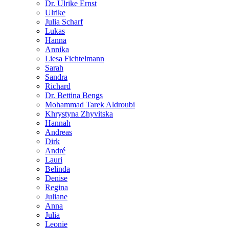
Dr. Ulrike Ernst
Ulrike
Julia Scharf
Lukas
Hanna
Annika
Liesa Fichtelmann
Sarah
Sandra
Richard
Dr. Bettina Bengs
Mohammad Tarek Aldroubi
Khrystyna Zhyvitska
Hannah
Andreas
Dirk
André
Lauri
Belinda
Denise
Regina
Juliane
Anna
Julia
Leonie