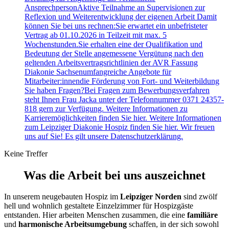
AnsprechpersonAktive Teilnahme an Supervisionen zur
Reflexion und Weiterentwicklung der eigenen Arbeit Damit
können Sie bei uns rechnen:Sie erwartet ein unbefristeter
Vertrag ab 01.10.2026 in Teilzeit mit max. 5
Wochenstunden.Sie erhalten eine der Qualifikation und
Bedeutung der Stelle angemessene Vergütung nach den
geltenden Arbeitsvertragsrichtlinien der AVR Fassung
Diakonie Sachsenumfangreiche Angebote für
Mitarbeiter:innendie Förderung von Fort- und Weiterbildung
Sie haben Fragen?Bei Fragen zum Bewerbungsverfahren
steht Ihnen Frau Jacka unter der Telefonnummer 0371 24357-
818 gern zur Verfügung. Weitere Informationen zu
Karrieremöglichkeiten finden Sie hier. Weitere Informationen
zum Leipziger Diakonie Hospiz finden Sie hier. Wir freuen
uns auf Sie! Es gilt unsere Datenschutzerklärung.
Keine Treffer
Was die Arbeit bei uns auszeichnet
In unserem neugebauten Hospiz im
Leipziger Norden
sind zwölf
hell und wohnlich gestaltete Einzelzimmer für Hospizgäste
entstanden. Hier arbeiten Menschen zusammen, die eine
familiäre
und
harmonische Arbeitsumgebung
schaffen, in der sich sowohl