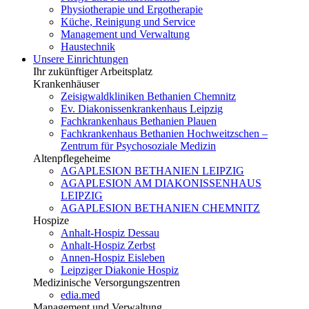
Physiotherapie und Ergotherapie
Küche, Reinigung und Service
Management und Verwaltung
Haustechnik
Unsere Einrichtungen
Ihr zukünftiger Arbeitsplatz
Krankenhäuser
Zeisigwaldkliniken Bethanien Chemnitz
Ev. Diakonissenkrankenhaus Leipzig
Fachkrankenhaus Bethanien Plauen
Fachkrankenhaus Bethanien Hochweitzschen –
Zentrum für Psychosoziale Medizin
Altenpflegeheime
AGAPLESION BETHANIEN LEIPZIG
AGAPLESION AM DIAKONISSENHAUS
LEIPZIG
AGAPLESION BETHANIEN CHEMNITZ
Hospize
Anhalt-Hospiz Dessau
Anhalt-Hospiz Zerbst
Annen-Hospiz Eisleben
Leipziger Diakonie Hospiz
Medizinische Versorgungszentren
edia.med
Management und Verwaltung