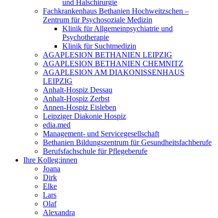
und Halschirurgie
Fachkrankenhaus Bethanien Hochweitzschen –
Zentrum für Psychosoziale Medizin
Klinik für Allgemeinpsychiatrie und
Psychotherapie
Klinik für Suchtmedizin
AGAPLESION BETHANIEN LEIPZIG
AGAPLESION BETHANIEN CHEMNITZ
AGAPLESION AM DIAKONISSENHAUS
LEIPZIG
Anhalt-Hospiz Dessau
Anhalt-Hospiz Zerbst
Annen-Hospiz Eisleben
Leipziger Diakonie Hospiz
edia.med
Management- und Servicegesellschaft
Bethanien Bildungszentrum für Gesundheitsfachberufe
Berufsfachschule für Pflegeberufe
Ihre Kolleg:innen
Joana
Dirk
Elke
Lars
Olaf
Alexandra