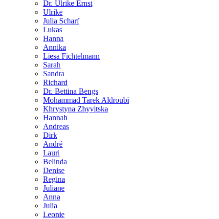
Dr. Ulrike Ernst
Ulrike
Julia Scharf
Lukas
Hanna
Annika
Liesa Fichtelmann
Sarah
Sandra
Richard
Dr. Bettina Bengs
Mohammad Tarek Aldroubi
Khrystyna Zhyvitska
Hannah
Andreas
Dirk
André
Lauri
Belinda
Denise
Regina
Juliane
Anna
Julia
Leonie