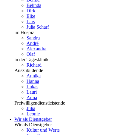
Belinda
Dirk
Elke
Lars
Julia Scharf
im Hospiz
Sandra
André
Alexandra
Olaf
in der Tagesklinik
Richard
Auszubildende
Annika
Hanna
Lukas
Lauri
Anna
Freiwilligendienstleistende
Julia
Leonie
Wir als Dienstgeber
Wir als Dienstgeber
Kultur und Werte