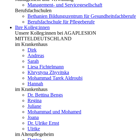
Management- und Servicegesellschaft
Berufsfachschulen
Bethanien Bildungszentrum für Gesundheitsfachberufe
Berufsfachschule für Pflegeberufe
Ihre Kolleg:innen
Unsere Kolleg:innen bei AGAPLESION
MITTELDEUTSCHLAND
im Krankenhaus
Dirk
Andreas
Sarah
Liesa Fichtelmann
Khrystyna Zhyvitska
Mohammad Tarek Aldroubi
Hannah
im Krankenhaus
Dr. Bettina Bengs
Regina
Juliane
Mohammad und Mohamed
Joana
Dr. Ulrike Ernst
Ulrike
im Altenpflegeheim
Denise