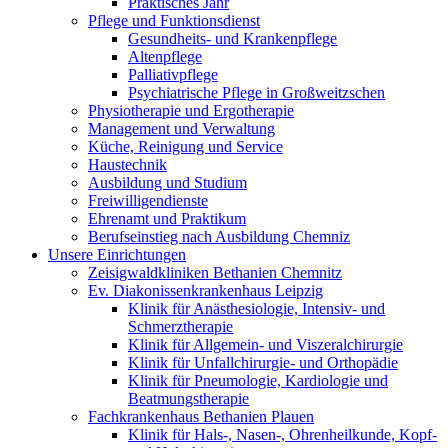
Praktisches Jahr
Pflege und Funktionsdienst
Gesundheits- und Krankenpflege
Altenpflege
Palliativpflege
Psychiatrische Pflege in Großweitzschen
Physiotherapie und Ergotherapie
Management und Verwaltung
Küche, Reinigung und Service
Haustechnik
Ausbildung und Studium
Freiwilligendienste
Ehrenamt und Praktikum
Berufseinstieg nach Ausbildung Chemniz
Unsere Einrichtungen
Zeisigwaldkliniken Bethanien Chemnitz
Ev. Diakonissenkrankenhaus Leipzig
Klinik für Anästhesiologie, Intensiv- und
Schmerztherapie
Klinik für Allgemein- und Viszeralchirurgie
Klinik für Unfallchirurgie- und Orthopädie
Klinik für Pneumologie, Kardiologie und
Beatmungstherapie
Fachkrankenhaus Bethanien Plauen
Klinik für Hals-, Nasen-, Ohrenheilkunde, Kopf-