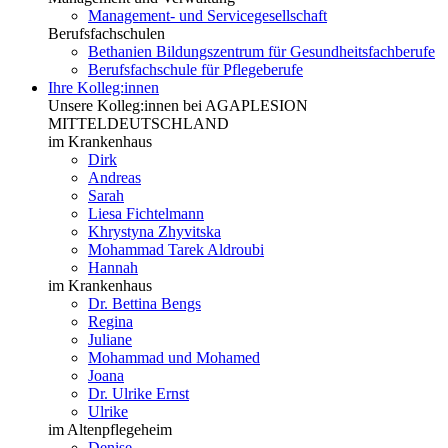
Management- und Servicegesellschaft
Berufsfachschulen
Bethanien Bildungszentrum für Gesundheitsfachberufe
Berufsfachschule für Pflegeberufe
Ihre Kolleg:innen
Unsere Kolleg:innen bei AGAPLESION
MITTELDEUTSCHLAND
im Krankenhaus
Dirk
Andreas
Sarah
Liesa Fichtelmann
Khrystyna Zhyvitska
Mohammad Tarek Aldroubi
Hannah
im Krankenhaus
Dr. Bettina Bengs
Regina
Juliane
Mohammad und Mohamed
Joana
Dr. Ulrike Ernst
Ulrike
im Altenpflegeheim
Denise