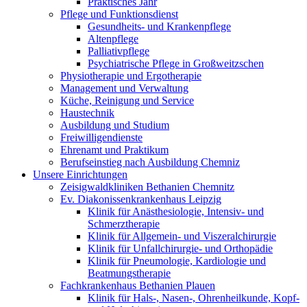
Praktisches Jahr
Pflege und Funktionsdienst
Gesundheits- und Krankenpflege
Altenpflege
Palliativpflege
Psychiatrische Pflege in Großweitzschen
Physiotherapie und Ergotherapie
Management und Verwaltung
Küche, Reinigung und Service
Haustechnik
Ausbildung und Studium
Freiwilligendienste
Ehrenamt und Praktikum
Berufseinstieg nach Ausbildung Chemniz
Unsere Einrichtungen
Zeisigwaldkliniken Bethanien Chemnitz
Ev. Diakonissenkrankenhaus Leipzig
Klinik für Anästhesiologie, Intensiv- und
Schmerztherapie
Klinik für Allgemein- und Viszeralchirurgie
Klinik für Unfallchirurgie- und Orthopädie
Klinik für Pneumologie, Kardiologie und
Beatmungstherapie
Fachkrankenhaus Bethanien Plauen
Klinik für Hals-, Nasen-, Ohrenheilkunde, Kopf-