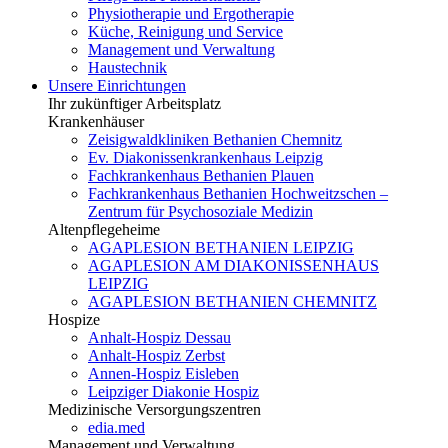
Physiotherapie und Ergotherapie
Küche, Reinigung und Service
Management und Verwaltung
Haustechnik
Unsere Einrichtungen
Ihr zukünftiger Arbeitsplatz
Krankenhäuser
Zeisigwaldkliniken Bethanien Chemnitz
Ev. Diakonissenkrankenhaus Leipzig
Fachkrankenhaus Bethanien Plauen
Fachkrankenhaus Bethanien Hochweitzschen –
Zentrum für Psychosoziale Medizin
Altenpflegeheime
AGAPLESION BETHANIEN LEIPZIG
AGAPLESION AM DIAKONISSENHAUS
LEIPZIG
AGAPLESION BETHANIEN CHEMNITZ
Hospize
Anhalt-Hospiz Dessau
Anhalt-Hospiz Zerbst
Annen-Hospiz Eisleben
Leipziger Diakonie Hospiz
Medizinische Versorgungszentren
edia.med
Management und Verwaltung