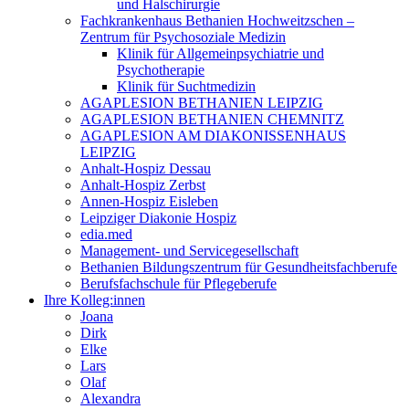
und Halschirurgie
Fachkrankenhaus Bethanien Hochweitzschen –
Zentrum für Psychosoziale Medizin
Klinik für Allgemeinpsychiatrie und
Psychotherapie
Klinik für Suchtmedizin
AGAPLESION BETHANIEN LEIPZIG
AGAPLESION BETHANIEN CHEMNITZ
AGAPLESION AM DIAKONISSENHAUS
LEIPZIG
Anhalt-Hospiz Dessau
Anhalt-Hospiz Zerbst
Annen-Hospiz Eisleben
Leipziger Diakonie Hospiz
edia.med
Management- und Servicegesellschaft
Bethanien Bildungszentrum für Gesundheitsfachberufe
Berufsfachschule für Pflegeberufe
Ihre Kolleg:innen
Joana
Dirk
Elke
Lars
Olaf
Alexandra