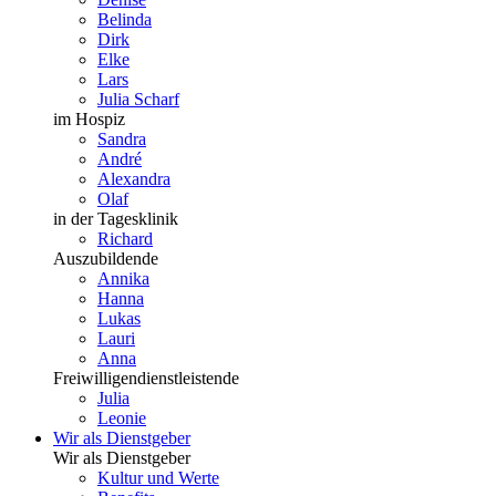
Belinda
Dirk
Elke
Lars
Julia Scharf
im Hospiz
Sandra
André
Alexandra
Olaf
in der Tagesklinik
Richard
Auszubildende
Annika
Hanna
Lukas
Lauri
Anna
Freiwilligendienstleistende
Julia
Leonie
Wir als Dienstgeber
Wir als Dienstgeber
Kultur und Werte