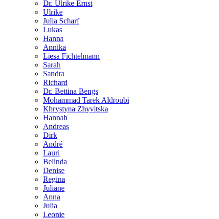
Dr. Ulrike Ernst
Ulrike
Julia Scharf
Lukas
Hanna
Annika
Liesa Fichtelmann
Sarah
Sandra
Richard
Dr. Bettina Bengs
Mohammad Tarek Aldroubi
Khrystyna Zhyvitska
Hannah
Andreas
Dirk
André
Lauri
Belinda
Denise
Regina
Juliane
Anna
Julia
Leonie