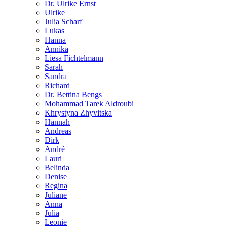
Dr. Ulrike Ernst
Ulrike
Julia Scharf
Lukas
Hanna
Annika
Liesa Fichtelmann
Sarah
Sandra
Richard
Dr. Bettina Bengs
Mohammad Tarek Aldroubi
Khrystyna Zhyvitska
Hannah
Andreas
Dirk
André
Lauri
Belinda
Denise
Regina
Juliane
Anna
Julia
Leonie