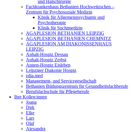
und Halschirurgie
Fachkrankenhaus Bethanien Hochweitzschen –
Zentrum für Psychosoziale Medizin
Klinik für Allgemeinpsychiatrie und
Psychotherapie
Klinik für Suchtmedizin
AGAPLESION BETHANIEN LEIPZIG
AGAPLESION BETHANIEN CHEMNITZ
AGAPLESION AM DIAKONISSENHAUS
LEIPZIG
Anhalt-Hospiz Dessau
Anhalt-Hospiz Zerbst
Annen-Hospiz Eisleben
Leipziger Diakonie Hospiz
edia.med
Management- und Servicegesellschaft
Bethanien Bildungszentrum für Gesundheitsfachberufe
Berufsfachschule für Pflegeberufe
Ihre Kolleg:innen
Joana
Dirk
Elke
Lars
Olaf
Alexandra