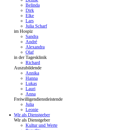
Belinda
Dirk
Elke
Lars
Julia Scharf
im Hospiz
Sandra
André
Alexandra
Olaf
in der Tagesklinik
Richard
Auszubildende
Annika
Hanna
Lukas
Lauri
Anna
Freiwilligendienstleistende
Julia
Leonie
Wir als Dienstgeber
Wir als Dienstgeber
Kultur und Werte