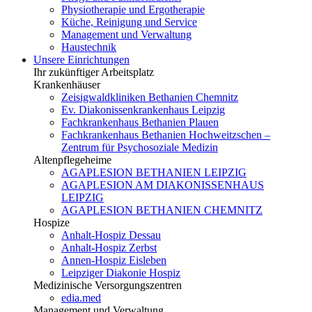
Physiotherapie und Ergotherapie
Küche, Reinigung und Service
Management und Verwaltung
Haustechnik
Unsere Einrichtungen
Ihr zukünftiger Arbeitsplatz
Krankenhäuser
Zeisigwaldkliniken Bethanien Chemnitz
Ev. Diakonissenkrankenhaus Leipzig
Fachkrankenhaus Bethanien Plauen
Fachkrankenhaus Bethanien Hochweitzschen –
Zentrum für Psychosoziale Medizin
Altenpflegeheime
AGAPLESION BETHANIEN LEIPZIG
AGAPLESION AM DIAKONISSENHAUS
LEIPZIG
AGAPLESION BETHANIEN CHEMNITZ
Hospize
Anhalt-Hospiz Dessau
Anhalt-Hospiz Zerbst
Annen-Hospiz Eisleben
Leipziger Diakonie Hospiz
Medizinische Versorgungszentren
edia.med
Management und Verwaltung