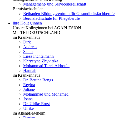
Management- und Servicegesellschaft
Berufsfachschulen
Bethanien Bildungszentrum für Gesundheitsfachberufe
Berufsfachschule für Pflegeberufe
Ihre Kolleg:innen
Unsere Kolleg:innen bei AGAPLESION
MITTELDEUTSCHLAND
im Krankenhaus
Dirk
Andreas
Sarah
Liesa Fichtelmann
Khrystyna Zhyvitska
Mohammad Tarek Aldroubi
Hannah
im Krankenhaus
Dr. Bettina Bengs
Regina
Juliane
Mohammad und Mohamed
Joana
Dr. Ulrike Ernst
Ulrike
im Altenpflegeheim
Denise