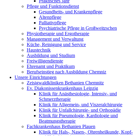
Praktisches Jahr
Pflege und Funktionsdienst
Gesundheits- und Krankenpflege
Altenpflege
Palliativpflege
Psychiatrische Pflege in Großweitzschen
Physiotherapie und Ergotherapie
Management und Verwaltung
Küche, Reinigung und Service
Haustechnik
Ausbildung und Studium
Freiwilligendienste
Ehrenamt und Praktikum
Berufseinstieg nach Ausbildung Chemniz
Unsere Einrichtungen
Zeisigwaldkliniken Bethanien Chemnitz
Ev. Diakonissenkrankenhaus Leipzig
Klinik für Anästhesiologie, Intensiv- und
Schmerztherapie
Klinik für Allgemein- und Viszeralchirurgie
Klinik für Unfallchirurgie- und Orthopädie
Klinik für Pneumologie, Kardiologie und
Beatmungstherapie
Fachkrankenhaus Bethanien Plauen
Klinik für Hals-, Nasen-, Ohrenheilkunde, Kopf-