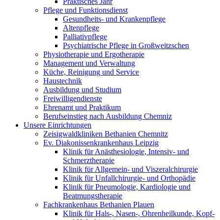
Praktisches Jahr
Pflege und Funktionsdienst
Gesundheits- und Krankenpflege
Altenpflege
Palliativpflege
Psychiatrische Pflege in Großweitzschen
Physiotherapie und Ergotherapie
Management und Verwaltung
Küche, Reinigung und Service
Haustechnik
Ausbildung und Studium
Freiwilligendienste
Ehrenamt und Praktikum
Berufseinstieg nach Ausbildung Chemniz
Unsere Einrichtungen
Zeisigwaldkliniken Bethanien Chemnitz
Ev. Diakonissenkrankenhaus Leipzig
Klinik für Anästhesiologie, Intensiv- und
Schmerztherapie
Klinik für Allgemein- und Viszeralchirurgie
Klinik für Unfallchirurgie- und Orthopädie
Klinik für Pneumologie, Kardiologie und
Beatmungstherapie
Fachkrankenhaus Bethanien Plauen
Klinik für Hals-, Nasen-, Ohrenheilkunde, Kopf-