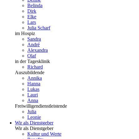
Belinda
Dirk
Elke
Lars
Julia Scharf
im Hospiz
Sandra
André
Alexandra
Olaf
in der Tagesklinik
Richard
Auszubildende
Annika
Hanna
Lukas
Lauri
Anna
Freiwilligendienstleistende
Julia
Leonie
Wir als Dienstgeber
Wir als Dienstgeber
Kultur und Werte