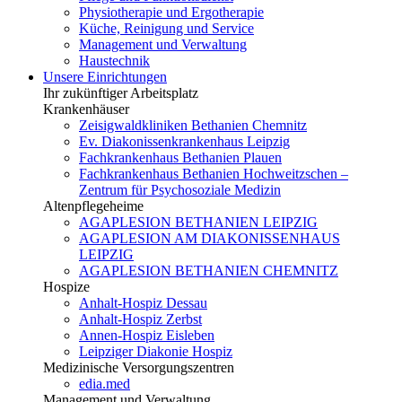
Physiotherapie und Ergotherapie
Küche, Reinigung und Service
Management und Verwaltung
Haustechnik
Unsere Einrichtungen
Ihr zukünftiger Arbeitsplatz
Krankenhäuser
Zeisigwaldkliniken Bethanien Chemnitz
Ev. Diakonissenkrankenhaus Leipzig
Fachkrankenhaus Bethanien Plauen
Fachkrankenhaus Bethanien Hochweitzschen –
Zentrum für Psychosoziale Medizin
Altenpflegeheime
AGAPLESION BETHANIEN LEIPZIG
AGAPLESION AM DIAKONISSENHAUS
LEIPZIG
AGAPLESION BETHANIEN CHEMNITZ
Hospize
Anhalt-Hospiz Dessau
Anhalt-Hospiz Zerbst
Annen-Hospiz Eisleben
Leipziger Diakonie Hospiz
Medizinische Versorgungszentren
edia.med
Management und Verwaltung