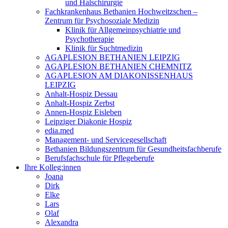
und Halschirurgie
Fachkrankenhaus Bethanien Hochweitzschen –
Zentrum für Psychosoziale Medizin
Klinik für Allgemeinpsychiatrie und
Psychotherapie
Klinik für Suchtmedizin
AGAPLESION BETHANIEN LEIPZIG
AGAPLESION BETHANIEN CHEMNITZ
AGAPLESION AM DIAKONISSENHAUS
LEIPZIG
Anhalt-Hospiz Dessau
Anhalt-Hospiz Zerbst
Annen-Hospiz Eisleben
Leipziger Diakonie Hospiz
edia.med
Management- und Servicegesellschaft
Bethanien Bildungszentrum für Gesundheitsfachberufe
Berufsfachschule für Pflegeberufe
Ihre Kolleg:innen
Joana
Dirk
Elke
Lars
Olaf
Alexandra