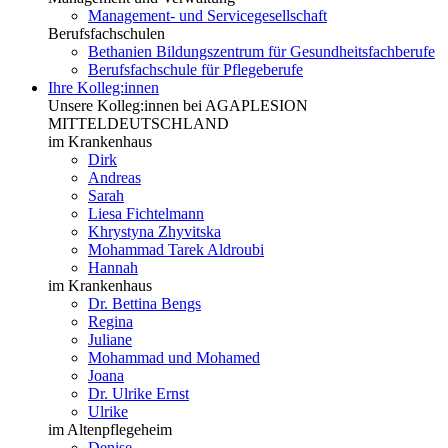
Management- und Servicegesellschaft
Berufsfachschulen
Bethanien Bildungszentrum für Gesundheitsfachberufe
Berufsfachschule für Pflegeberufe
Ihre Kolleg:innen
Unsere Kolleg:innen bei AGAPLESION
MITTELDEUTSCHLAND
im Krankenhaus
Dirk
Andreas
Sarah
Liesa Fichtelmann
Khrystyna Zhyvitska
Mohammad Tarek Aldroubi
Hannah
im Krankenhaus
Dr. Bettina Bengs
Regina
Juliane
Mohammad und Mohamed
Joana
Dr. Ulrike Ernst
Ulrike
im Altenpflegeheim
Denise