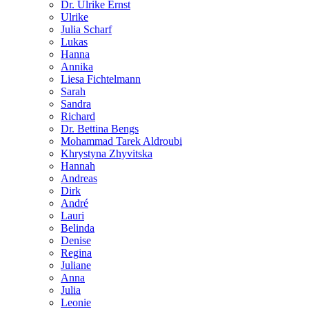
Dr. Ulrike Ernst
Ulrike
Julia Scharf
Lukas
Hanna
Annika
Liesa Fichtelmann
Sarah
Sandra
Richard
Dr. Bettina Bengs
Mohammad Tarek Aldroubi
Khrystyna Zhyvitska
Hannah
Andreas
Dirk
André
Lauri
Belinda
Denise
Regina
Juliane
Anna
Julia
Leonie