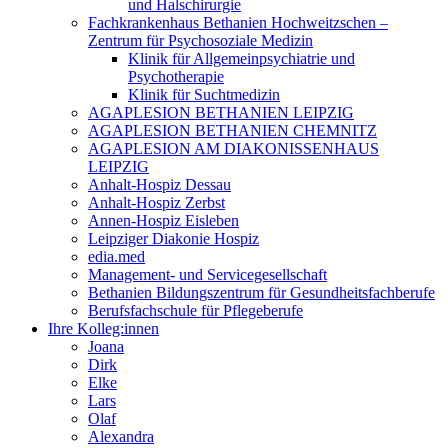
und Halschirurgie
Fachkrankenhaus Bethanien Hochweitzschen –
Zentrum für Psychosoziale Medizin
Klinik für Allgemeinpsychiatrie und
Psychotherapie
Klinik für Suchtmedizin
AGAPLESION BETHANIEN LEIPZIG
AGAPLESION BETHANIEN CHEMNITZ
AGAPLESION AM DIAKONISSENHAUS
LEIPZIG
Anhalt-Hospiz Dessau
Anhalt-Hospiz Zerbst
Annen-Hospiz Eisleben
Leipziger Diakonie Hospiz
edia.med
Management- und Servicegesellschaft
Bethanien Bildungszentrum für Gesundheitsfachberufe
Berufsfachschule für Pflegeberufe
Ihre Kolleg:innen
Joana
Dirk
Elke
Lars
Olaf
Alexandra