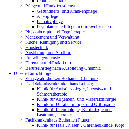
Praktisches Jahr
Pflege und Funktionsdienst
Gesundheits- und Krankenpflege
Altenpflege
Palliativpflege
Psychiatrische Pflege in Großweitzschen
Physiotherapie und Ergotherapie
Management und Verwaltung
Küche, Reinigung und Service
Haustechnik
Ausbildung und Studium
Freiwilligendienste
Ehrenamt und Praktikum
Berufseinstieg nach Ausbildung Chemniz
Unsere Einrichtungen
Zeisigwaldkliniken Bethanien Chemnitz
Ev. Diakonissenkrankenhaus Leipzig
Klinik für Anästhesiologie, Intensiv- und
Schmerztherapie
Klinik für Allgemein- und Viszeralchirurgie
Klinik für Unfallchirurgie- und Orthopädie
Klinik für Pneumologie, Kardiologie und
Beatmungstherapie
Fachkrankenhaus Bethanien Plauen
Klinik für Hals-, Nasen-, Ohrenheilkunde, Kopf-