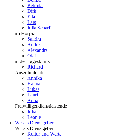
Belinda
Dirk
Elke
Lars
Julia Scharf
im Hospiz
Sandra
André
Alexandra
Olaf
in der Tagesklinik
Richard
Auszubildende
Annika
Hanna
Lukas
Lauri
Anna
Freiwilligendienstleistende
Julia
Leonie
Wir als Dienstgeber
Wir als Dienstgeber
Kultur und Werte