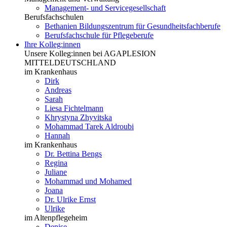
Management- und Servicegesellschaft
Berufsfachschulen
Bethanien Bildungszentrum für Gesundheitsfachberufe
Berufsfachschule für Pflegeberufe
Ihre Kolleg:innen
Unsere Kolleg:innen bei AGAPLESION
MITTELDEUTSCHLAND
im Krankenhaus
Dirk
Andreas
Sarah
Liesa Fichtelmann
Khrystyna Zhyvitska
Mohammad Tarek Aldroubi
Hannah
im Krankenhaus
Dr. Bettina Bengs
Regina
Juliane
Mohammad und Mohamed
Joana
Dr. Ulrike Ernst
Ulrike
im Altenpflegeheim
Denise