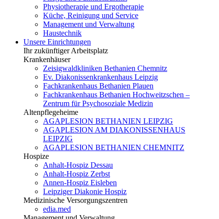
Physiotherapie und Ergotherapie
Küche, Reinigung und Service
Management und Verwaltung
Haustechnik
Unsere Einrichtungen
Ihr zukünftiger Arbeitsplatz
Krankenhäuser
Zeisigwaldkliniken Bethanien Chemnitz
Ev. Diakonissenkrankenhaus Leipzig
Fachkrankenhaus Bethanien Plauen
Fachkrankenhaus Bethanien Hochweitzschen –
Zentrum für Psychosoziale Medizin
Altenpflegeheime
AGAPLESION BETHANIEN LEIPZIG
AGAPLESION AM DIAKONISSENHAUS
LEIPZIG
AGAPLESION BETHANIEN CHEMNITZ
Hospize
Anhalt-Hospiz Dessau
Anhalt-Hospiz Zerbst
Annen-Hospiz Eisleben
Leipziger Diakonie Hospiz
Medizinische Versorgungszentren
edia.med
Management und Verwaltung