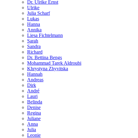
Dr. Ulrike Ernst
Ulrike
Julia Scharf
Lukas
Hanna
Annika
Liesa Fichtelmann
Sarah
Sandra
Richard
Dr. Bettina Bengs
Mohammad Tarek Aldroubi
Khrystyna Zhyvitska
Hannah
Andreas
Dirk
André
Lauri
Belinda
Denise
Regina
Juliane
Anna
Julia
Leonie